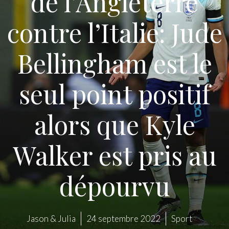
de l’Angleterre
contre l’Italie: Jude
Bellingham est le
seul point positif
alors que Kyle
Walker est pris au
dépourvu
Jason & Julia
24 septembre 2022
Sport