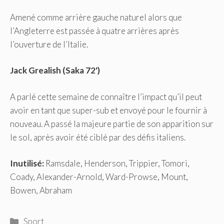
Amené comme arrière gauche naturel alors que
l’Angleterre est passée à quatre arrières après
l’ouverture de l’Italie.
Jack Grealish (Saka 72′)
A parlé cette semaine de connaître l’impact qu’il peut
avoir en tant que super-sub et envoyé pour le fournir à
nouveau. A passé la majeure partie de son apparition sur
le sol, après avoir été ciblé par des défis italiens.
Inutilisé:
Ramsdale, Henderson, Trippier, Tomori,
Coady, Alexander-Arnold, Ward-Prowse, Mount,
Bowen, Abraham
Catégories
Sport