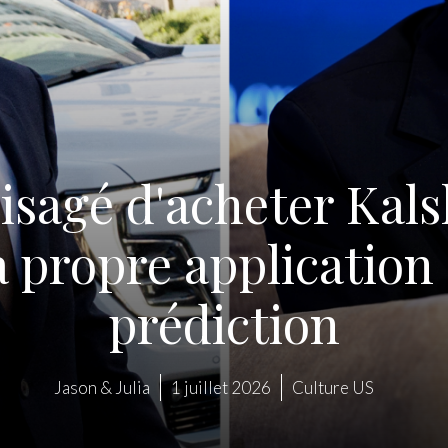
isagé d'acheter Kals
a propre application
prédiction
Jason & Julia
1 juillet 2026
Culture US