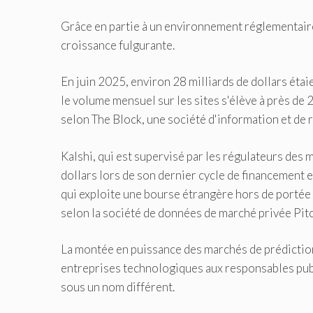
Grâce en partie à un environnement réglementair
croissance fulgurante.
En juin 2025, environ 28 milliards de dollars étai
le volume mensuel sur les sites s'élève à près de 
selon The Block, une société d'information et de 
Kalshi, qui est supervisé par les régulateurs des 
dollars lors de son dernier cycle de financement e
qui exploite une bourse étrangère hors de portée d
selon la société de données de marché privée Pi
La montée en puissance des marchés de prédiction
entreprises technologiques aux responsables public
sous un nom différent.