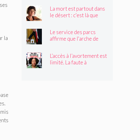
« Black Widow »
rses
La mort est partout dans
le désert : c'est là que
Claire Vaye Watkins se
sent le plus vivante
Le service des parcs
r la
affirme que l'arche de
Trump obstruerait les
n
sites historiques.
L’accès à l’avortement est
Pourrait-il être déplacé ?
limité. La faute à
Hollywood ?
base
es.
rmis
ents