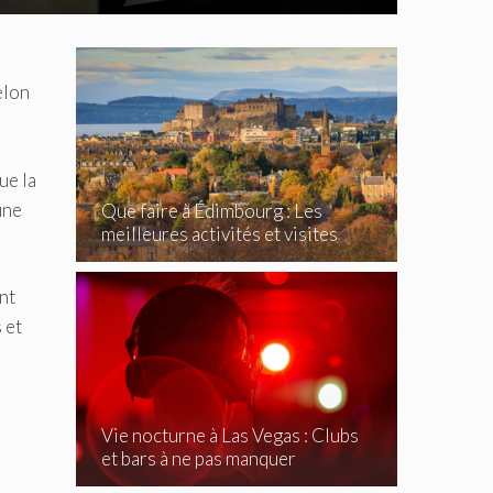
elon
ue la
une
Que faire à Édimbourg : Les
meilleures activités et visites
incontournables
nt
 et
Vie nocturne à Las Vegas : Clubs
et bars à ne pas manquer