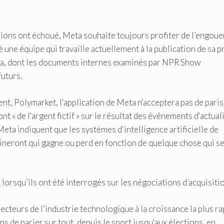
ssions ont échoué, Meta souhaite toujours profiter de l’engou
 une équipe qui travaille actuellement à la publication de sa 
na, dont les documents internes examinés par NPR Show
uturs.
nt, Polymarket, l'application de Meta n'acceptera pas de paris
ont « de l'argent fictif » sur le résultat des événements d'actual
Meta indiquent que les systèmes d'intelligence artificielle de
ineront qui gagne ou perd en fonction de quelque chose qui s
lorsqu’ils ont été interrogés sur les négociations d’acquisitio
ecteurs de l’industrie technologique à la croissance la plus r
s de parier sur tout, depuis le sport jusqu'aux élections, en