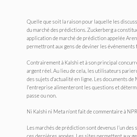
Quelle que soit la raison pour laquelle les discu
du marché des prédictions. Zuckerberg a constitué
application de marché de prédiction appelée Are
permettront aux gens de deviner les événements f
Contrairement à Kalshi et à son principal concurre
argent réel. Au lieu de cela, les utilisateurs parier
des sujets d'actualité en ligne. Les documents de 
l'entreprise alimenteront les questions et déterm
passe ou non.
Ni Kalshi ni Meta n’ont fait de commentaire à NPR 
Les marchés de prédiction sont devenus l’un des s
ces dernières années. Les sites permettent aux gen