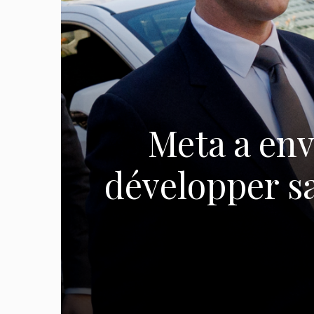
Meta a env
développer s