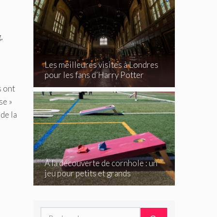
,
Les meilleures visites à Londres
pour les fans d’Harry Potter
s ont
se »
de la
À la découverte de cornhole : un
jeu pour petits et grands
Rechercher :