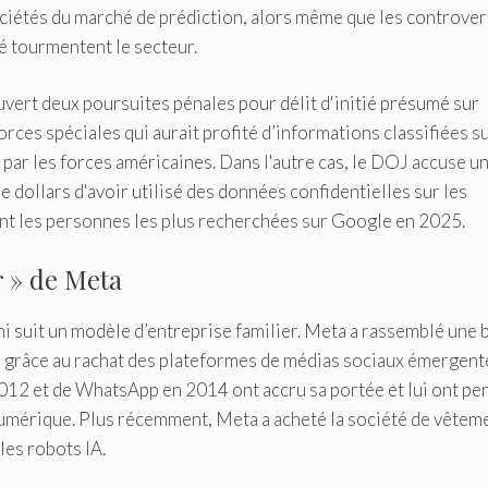
ociétés du marché de prédiction, alors même que les controve
hé tourmentent le secteur.
uvert deux poursuites pénales pour délit d'initié présumé sur
rces spéciales qui aurait profité d’informations classifiées su
ar les forces américaines. Dans l'autre cas, le DOJ accuse u
 dollars d'avoir utilisé des données confidentielles sur les
t les personnes les plus recherchées sur Google en 2025.
r » de Meta
hi suit un modèle d’entreprise familier. Meta a rassemblé une 
de grâce au rachat des plateformes de médias sociaux émergent
012 et de WhatsApp en 2014 ont accru sa portée et lui ont pe
 numérique. Plus récemment, Meta a acheté la société de vêtem
les robots IA.