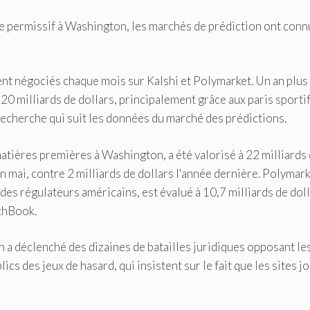
e permissif à Washington, les marchés de prédiction ont conn
ent négociés chaque mois sur Kalshi et Polymarket. Un an plus 
220 milliards de dollars, principalement grâce aux paris sportif
recherche qui suit les données du marché des prédictions.
matières premières à Washington, a été valorisé à 22 milliards
n mai, contre 2 milliards de dollars l'année dernière. Polymark
es régulateurs américains, est évalué à 10,7 milliards de doll
tchBook.
 a déclenché des dizaines de batailles juridiques opposant le
s des jeux de hasard, qui insistent sur le fait que les sites j