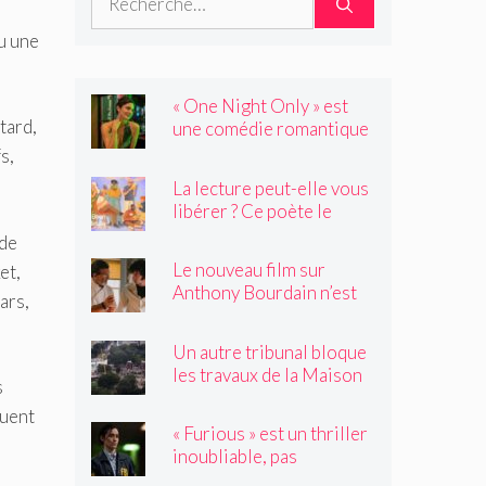
u une
« One Night Only » est
tard,
une comédie romantique
dystopique avec très peu
s,
de choses à dire
La lecture peut-elle vous
libérer ? Ce poète le
pense.
 de
Le nouveau film sur
et,
Anthony Bourdain n’est
ars,
rien de ce que vous
craignez
Un autre tribunal bloque
les travaux de la Maison
s
Blanche, préparant ainsi
ouent
un examen par la Cour
« Furious » est un thriller
suprême
inoubliable, pas
seulement un remake de