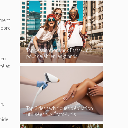
ement
propre
Top destinations aux États-Unis
pour célébrer les grands
 en
événements
ité et
e
n.
Top 3 des techniques d’épilation
utilisées aux États-Unis
apide