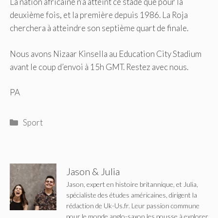
La nation africaine n’a atteint ce stade que pour la
deuxième fois, et la première depuis 1986. La Roja
cherchera à atteindre son septième quart de finale.
Nous avons Nizaar Kinsella au Education City Stadium
avant le coup d’envoi à 15h GMT. Restez avec nous.
PA
Catégories
Sport
Jason & Julia
Jason, expert en histoire britannique, et Julia,
spécialiste des études américaines, dirigent la
rédaction de Uk-Us.fr. Leur passion commune
pour le monde anglo-saxon les pousse à explorer