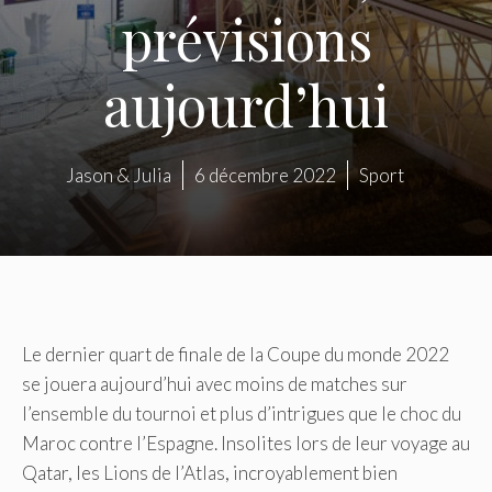
prévisions
aujourd’hui
Jason & Julia
6 décembre 2022
Sport
Le dernier quart de finale de la Coupe du monde 2022
se jouera aujourd’hui avec moins de matches sur
l’ensemble du tournoi et plus d’intrigues que le choc du
Maroc contre l’Espagne. Insolites lors de leur voyage au
Qatar, les Lions de l’Atlas, incroyablement bien