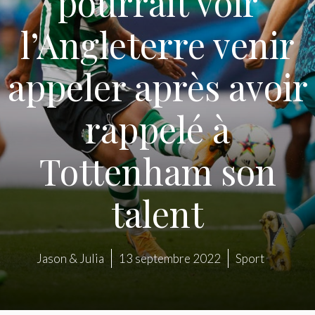
pourrait voir
l’Angleterre venir
appeler après avoir
rappelé à
Tottenham son
talent
Jason & Julia
13 septembre 2022
Sport