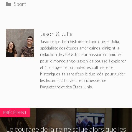
Catégories
Sport
Jason & Julia
Jason, expert en histoire britannique, et Julia,
spécialiste des études américaines, dirigent la
rédaction de Uk-Us.fr. Leur passion commune
pour le monde anglo-saxon les pousse à explorer
et à partager ses complexités culturelles et
historiques, faisant d'eux le duo idéal pour guider
les lecteurs à travers les richesses de
l'Angleterre et des États-Unis.
PRÉCÉDENT
Le courage de la reine salué alors que les