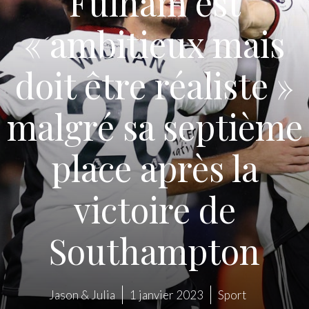
Fulham est
« ambitieux mais
doit être réaliste »
malgré sa septième
place après la
victoire de
Southampton
Jason & Julia
1 janvier 2023
Sport