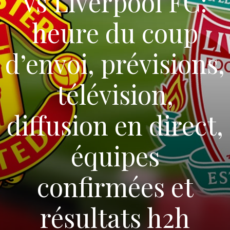
vs Liverpool FC:
heure du coup
d’envoi, prévisions,
télévision,
diffusion en direct,
équipes
confirmées et
résultats h2h