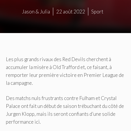
Jason & Julia
22 août 2022
Sport
Les plus grands rivaux des Red Devils cherchent à
accumuler la misère à Old Trafford et, ce faisant, à
remporter leur première victoire en Premier League de
la campagne.
Des matchs nuls frustrants contre Fulham et Crystal
Palace ont fait un début de saison trébuchant du côté de
Jurgen Klopp, mais ils seront confiants d’une solide
performance ici.