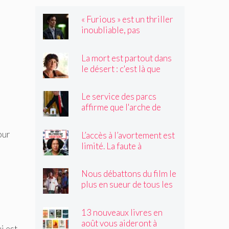
« Furious » est un thriller
inoubliable, pas
seulement un remake de
« Black Widow »
La mort est partout dans
le désert : c'est là que
Claire Vaye Watkins se
sent le plus vivante
Le service des parcs
affirme que l'arche de
Trump obstruerait les
sites historiques.
our
L’accès à l’avortement est
Pourrait-il être déplacé ?
limité. La faute à
Hollywood ?
Nous débattons du film le
plus en sueur de tous les
temps
13 nouveaux livres en
août vous aideront à
i est