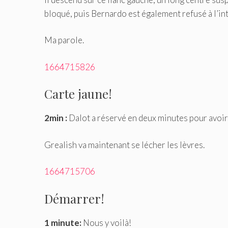
bloqué, puis Bernardo est également refusé à l’int
Ma parole.
1664715826
Carte jaune!
2min :
Dalot a réservé en deux minutes pour avoir f
Grealish va maintenant se lécher les lèvres.
1664715706
Démarrer!
1 minute:
Nous y voilà!