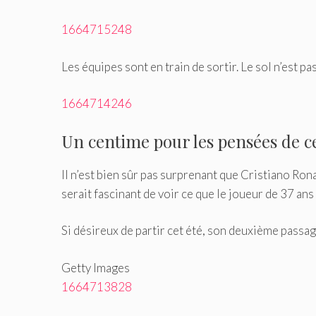
1664715248
Les équipes sont en train de sortir. Le sol n’est p
1664714246
Un centime pour les pensées de 
Il n’est bien sûr pas surprenant que Cristiano Ro
serait fascinant de voir ce que le joueur de 37 ans
Si désireux de partir cet été, son deuxième passa
Getty Images
1664713828