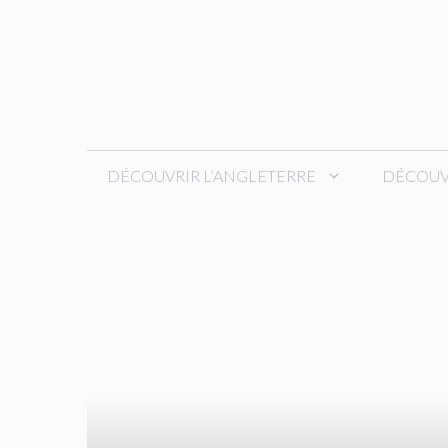
Aller
au
contenu
DÉCOUVRIR L’ANGLETERRE
DÉCOUVR