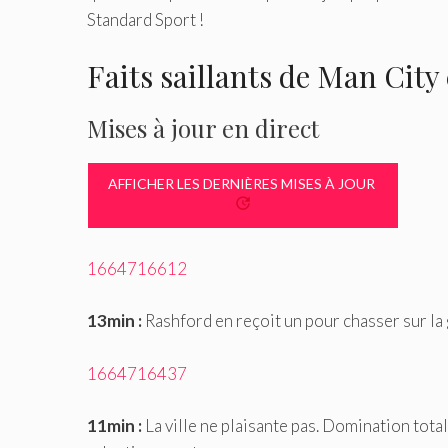
Standard Sport !
Faits saillants de Man Cit
Mises à jour en direct
AFFICHER LES DERNIÈRES MISES À JOUR
1664716612
13min :
Rashford en reçoit un pour chasser sur la 
1664716437
11min :
La ville ne plaisante pas. Domination tota