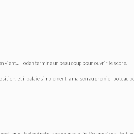
en vient… Foden termine un beau coup pour ouvrir le score.
osition, et il balaie simplement la maison au premier poteau p
spendu que Haaland retourne pour que De Bruyne tire au but, qu