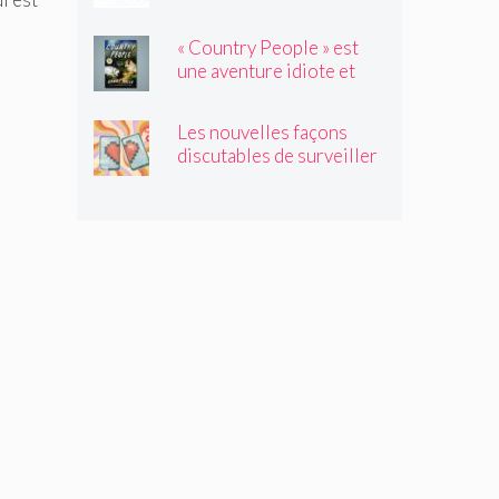
traverser les canicules de
l'été
« Country People » est
une aventure idiote et
satisfaisante au milieu de
l'été
Les nouvelles façons
discutables de surveiller
vos amis