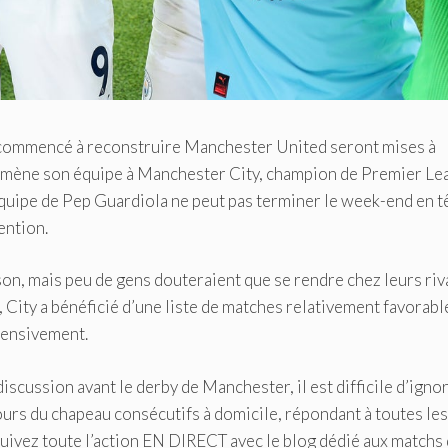
a commencé à reconstruire Manchester United seront mises à
emmène son équipe à Manchester City, champion de Premier Le
équipe de Pep Guardiola ne peut pas terminer le week-end en t
ention.
ison, mais peu de gens douteraient que se rendre chez leurs ri
, City a bénéficié d’une liste de matches relativement favorabl
fensivement.
 discussion avant le derby de Manchester, il est difficile d’igno
tours du chapeau consécutifs à domicile, répondant à toutes les
 Suivez toute l’action EN DIRECT avec le blog dédié aux matchs