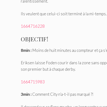
ralentissement.
Ils veulent que celui-ci soit terminé à la mi-temps.
1664716228
OBJECTIF!
8min :
Moins de huit minutes au compteur et ça s’
Eriksen laisse Foden courir dans la zone sans opp
son premier but à chaque derby.
1664715983
3min :
Comment City n’a-t-il pas marqué ?!
Il descend sur ce flanc gauche, un long centre su