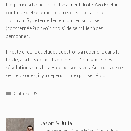
fréquence à laquelle il est vraiment drôle. Ayo Edebiri
continue d'être le meilleur réacteur de la série,
montrant Syd éternellement un peu surprise
(consternée ?) d'avoir choisi de se rallier à ces
personnes.
Il reste encore quelques questions à répondre dans la
finale, à la fois de petits éléments d'intrigue et des
résolutions plus larges de personnages. Au cours de ces
sept épisodes, il y a cependant de quoi se réjouir.
Catégories
Culture US
Jason & Julia
Jason, expert en histoire britannique, et Julia,