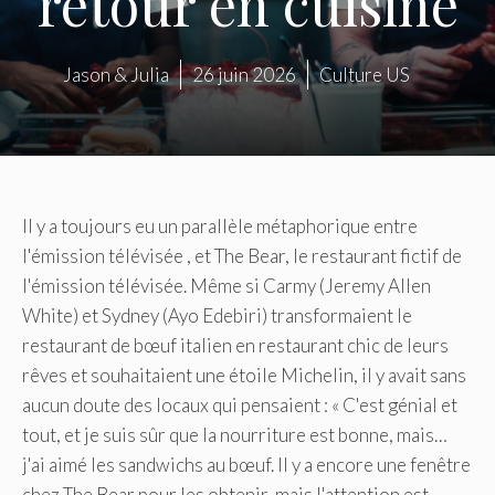
retour en cuisine
Jason & Julia
26 juin 2026
Culture US
Il y a toujours eu un parallèle métaphorique entre
l'émission télévisée , et The Bear, le restaurant fictif de
l'émission télévisée. Même si Carmy (Jeremy Allen
White) et Sydney (Ayo Edebiri) transformaient le
restaurant de bœuf italien en restaurant chic de leurs
rêves et souhaitaient une étoile Michelin, il y avait sans
aucun doute des locaux qui pensaient : « C'est génial et
tout, et je suis sûr que la nourriture est bonne, mais…
j'ai aimé les sandwichs au bœuf. Il y a encore une fenêtre
chez The Bear pour les obtenir, mais l'attention est