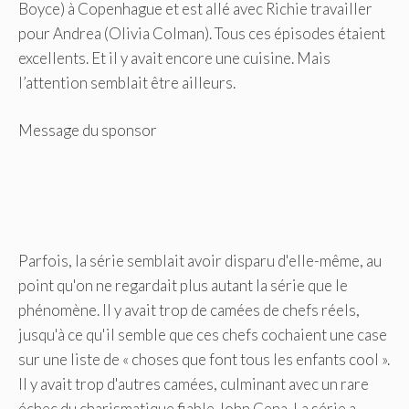
Boyce) à Copenhague et est allé avec Richie travailler
pour Andrea (Olivia Colman). Tous ces épisodes étaient
excellents. Et il y avait encore une cuisine. Mais
l’attention semblait être ailleurs.
Message du sponsor
Parfois, la série semblait avoir disparu d'elle-même, au
point qu'on ne regardait plus autant la série que le
phénomène. Il y avait trop de camées de chefs réels,
jusqu'à ce qu'il semble que ces chefs cochaient une case
sur une liste de « choses que font tous les enfants cool ».
Il y avait trop d'autres camées, culminant avec un rare
échec du charismatique fiable John Cena. La série a