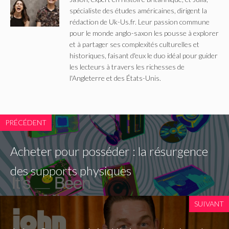
spécialiste des études américaines, dirigent la
rédaction de Uk-Us.fr. Leur passion commune
pour le monde anglo-saxon les pousse à explorer
et à partager ses complexités culturelles et
historiques, faisant d'eux le duo idéal pour guider
les lecteurs à travers les richesses de
l'Angleterre et des États-Unis.
PRÉCÉDENT
Acheter pour posséder : la résurgence
des supports physiques
SUIVANT