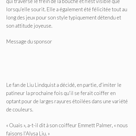
qui traverse le frein de la bouche et n'est visible que
lorsqu'elle sourit. Elle a également été félicitée tout au
long des jeux pour son style typiquement détendu et
son attitude joyeuse.
Message du sponsor
Le fan de Liu Lindquist a décidé, en partie, d'imiter le
patineur la prochaine fois qu'il se ferait coiffer en
optant pour de larges rayures étoilées dans une variété
de couleurs.
« Ouais », a-t-il dit à son coiffeur Emmett Palmer, « nous
faisons l'Alysa Liu. »