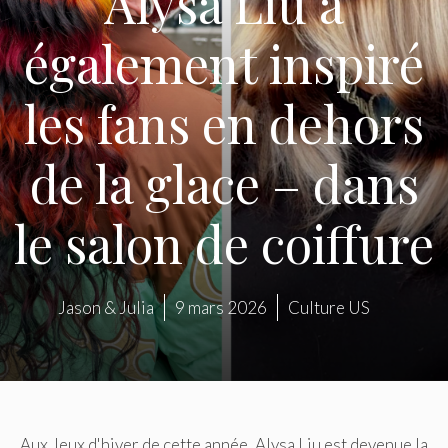
Alysa Liu a
également inspiré
les fans en dehors
de la glace – dans
le salon de coiffure
Jason & Julia
9 mars 2026
Culture US
Aux Jeux d'hiver de cette année, Alysa Liu est devenue la