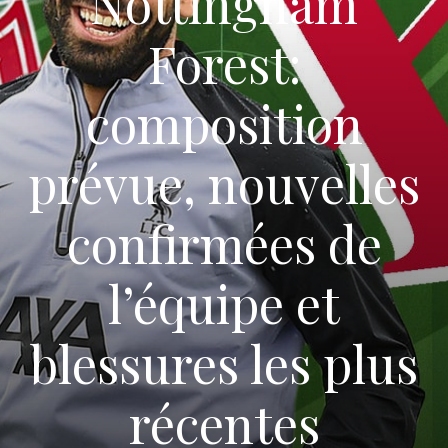
Nottingham
Forest:
composition
prévue, nouvelles
confirmées de
l’équipe et
blessures les plus
récentes