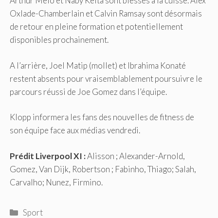
Arthur Melo et Naby Keita sont blessés à la cuisse. Alex
Oxlade-Chamberlain et Calvin Ramsay sont désormais
de retour en pleine formation et potentiellement
disponibles prochainement.
A l’arrière, Joel Matip (mollet) et Ibrahima Konaté
restent absents pour vraisemblablement poursuivre le
parcours réussi de Joe Gomez dans l’équipe.
Klopp informera les fans des nouvelles de fitness de
son équipe face aux médias vendredi.
Prédit Liverpool XI :
Alisson ; Alexander-Arnold,
Gomez, Van Dijk, Robertson ; Fabinho, Thiago; Salah,
Carvalho; Nunez, Firmino.
Catégories
Sport