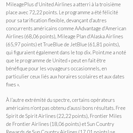
MileagePlus d'United Airlines a atterri à la troisième
place avec 72,22 points. Le programme a été félicité
pour sa tarification flexible, devançant d'autres
concurrents américains comme AAdvantage d'American
Airlines (68,06 points), Mileage Plan d'Alaska Airlines
(65,97 points) et TrueBlue de JetBlue (61,81 points),
qui figuraient également dans le top dix. Point.me a noté
que le programme de United « peut en fait être
bénéfique pour les voyageurs occasionnels, en
particulier ceux liés aux horaires scolaires et aux dates
fixes ».
À l’autre extrémité du spectre, certains opérateurs
américains n’ont pas obtenu d’aussi bons résultats. Free
Spirit de Spirit Airlines (22,22 points), Frontier Miles
de Frontier Airlines (18,06 points) et Sun Country
Rewards de Sun Country Airlines (17,01 points) se