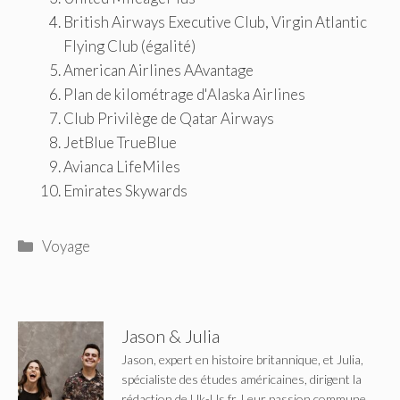
British Airways Executive Club, Virgin Atlantic
Flying Club (égalité)
American Airlines AAvantage
Plan de kilométrage d'Alaska Airlines
Club Privilège de Qatar Airways
JetBlue TrueBlue
Avianca LifeMiles
Emirates Skywards
Catégories
Voyage
Jason & Julia
Jason, expert en histoire britannique, et Julia,
spécialiste des études américaines, dirigent la
rédaction de Uk-Us.fr. Leur passion commune