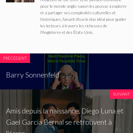
pour le monde anglo-saxon les pousse à explorer
et à partager ses complexités culturelles et
historiques, faisant d'eux le duo idéal pour guider
les lecteurs à travers les richesses de
l'Angleterre et des États-Unis.
PRÉCÉDENT
Barry Sonnenfeld
SUIVANT
Amis depuis la naissance, Diego Luna et
Gael García Bernal se retrouvent à