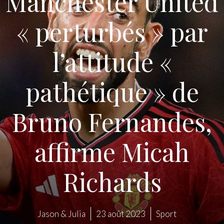
Manchester United
« perturbés » par
l’attitude «
pathétique » de
Bruno Fernandes,
affirme Micah
Richards
Jason & Julia
23 août 2023
Sport