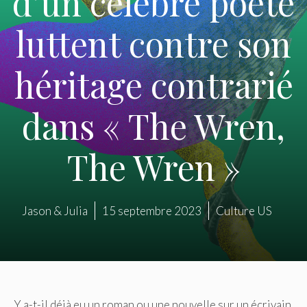
d’un célèbre poète
luttent contre son
héritage contrarié
dans « The Wren,
The Wren »
Jason & Julia
15 septembre 2023
Culture US
Y a-t-il déjà eu un roman ou une nouvelle sur un écrivain