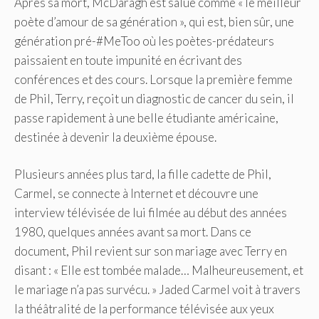
Après sa mort, McDaragh est salué comme « le meilleur
poète d’amour de sa génération », qui est, bien sûr, une
génération pré-#MeToo où les poètes-prédateurs
paissaient en toute impunité en écrivant des
conférences et des cours. Lorsque la première femme
de Phil, Terry, reçoit un diagnostic de cancer du sein, il
passe rapidement à une belle étudiante américaine,
destinée à devenir la deuxième épouse.
Plusieurs années plus tard, la fille cadette de Phil,
Carmel, se connecte à Internet et découvre une
interview télévisée de lui filmée au début des années
1980, quelques années avant sa mort. Dans ce
document, Phil revient sur son mariage avec Terry en
disant : « Elle est tombée malade… Malheureusement, et
le mariage n’a pas survécu. » Jaded Carmel voit à travers
la théâtralité de la performance télévisée aux yeux