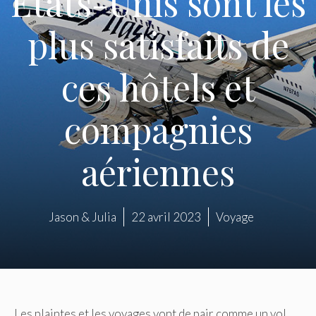
États-Unis sont les
plus satisfaits de
ces hôtels et
compagnies
aériennes
Jason & Julia
22 avril 2023
Voyage
Les plaintes et les voyages vont de pair comme un vol