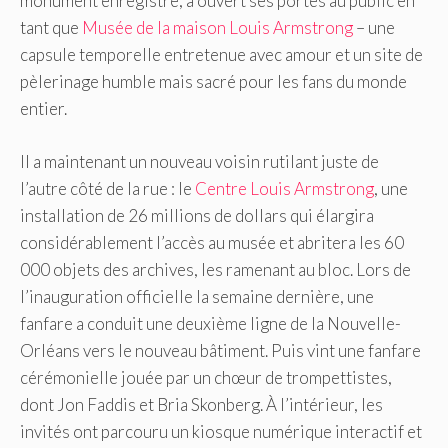
monument enregistré, a ouvert ses portes au public en
tant que
Musée de la maison Louis Armstrong
– une
capsule temporelle entretenue avec amour et un site de
pèlerinage humble mais sacré pour les fans du monde
entier.
Il a maintenant un nouveau voisin rutilant juste de
l’autre côté de la rue : le
Centre Louis Armstrong
, une
installation de 26 millions de dollars qui élargira
considérablement l’accès au musée et abritera les 60
000 objets des archives, les ramenant au bloc. Lors de
l’inauguration officielle la semaine dernière, une
fanfare a conduit une deuxième ligne de la Nouvelle-
Orléans vers le nouveau bâtiment. Puis vint une fanfare
cérémonielle jouée par un chœur de trompettistes,
dont Jon Faddis et Bria Skonberg. À l’intérieur, les
invités ont parcouru un kiosque numérique interactif et