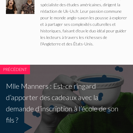
spécialiste des études américaines, dirigent la
rédaction de Uk-Us.fr. Leur passion commune
pour le monde anglo-saxon les pousse à explorer
et à partager ses complexités culturelles et
historiques, faisant d'eux le duo idéal pour guider
les lecteurs à travers les richesses de
l'Angleterre et des États-Unis.
PRÉCÉDENT
Mlle Manners : Est-ce ringard
d’apporter des cadeaux avec la
demande d’inscription à l’école de son
fils ?