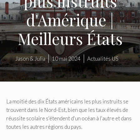
plus instruits
d'Amérique |
Meilleurs États
Jason & Julia
10 mai 2024
Actualités US
La moitié des dix États américains les plus instruits se
trouvent dans le Nord-Est, bien que les taux élevés de
réussite scolaire s'étendent d'un océan à l'autre et dans
toutes les autres régions du pays.