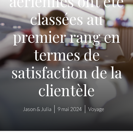
aériennes ont été
classées au
premier rang en
termes de
satisfaction de la
clientèle
Jason & Julia
9 mai 2024
Voyage