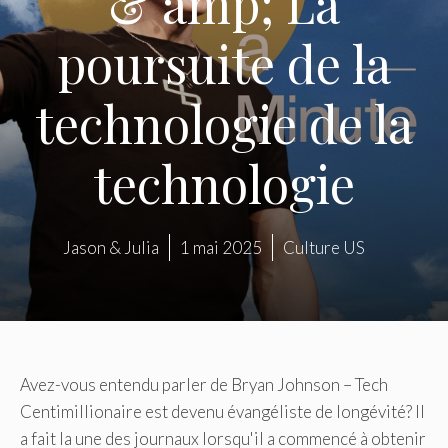
& amp; La
poursuite de la
technologie de la
technologie
Jason & Julia
1 mai 2025
Culture US
Avez-vous entendu parler de Bryan Johnson – Tech
Centimillionaire est devenu évangéliste de longévité? Il
a fait la une des journaux lorsqu'il a commencé à obtenir