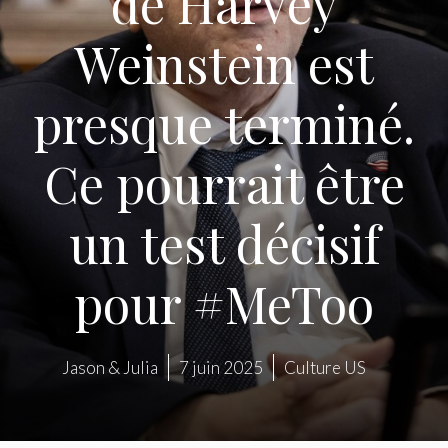
de Harvey
Weinstein est
presque terminé.
Ce pourrait être
un test décisif
pour #MeToo
Jason & Julia
7 juin 2025
Culture US