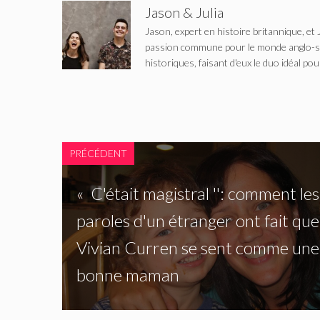
Jason & Julia
Jason, expert en histoire britannique, et 
passion commune pour le monde anglo-saxo
historiques, faisant d'eux le duo idéal pou
PRÉCÉDENT
« C'était magistral '': comment les
paroles d'un étranger ont fait que
Vivian Curren se sent comme une
bonne maman