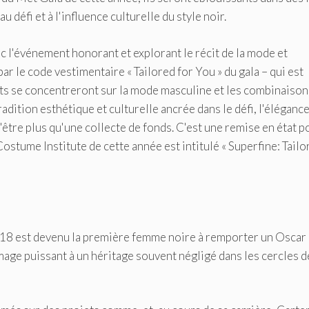
 défi et à l'influence culturelle du style noir.
ec l'événement honorant et explorant le récit de la mode et
ar le code vestimentaire « Tailored for You » du gala – qui est
nts se concentreront sur la mode masculine et les combinaison
adition esthétique et culturelle ancrée dans le défi, l'élégance
d'être plus qu'une collecte de fonds. C'est une remise en état p
ostume Institute de cette année est intitulé « Superfine: Tailo
18 est devenu la première femme noire à remporter un Oscar
age puissant à un héritage souvent négligé dans les cercles d