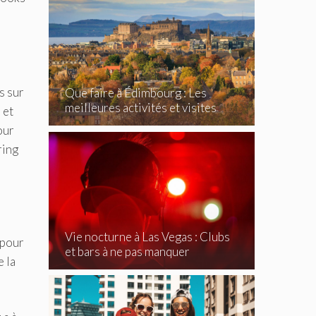
s sur
Que faire à Édimbourg : Les
meilleures activités et visites
 et
incontournables
our
ring
Vie nocturne à Las Vegas : Clubs
 pour
et bars à ne pas manquer
e la