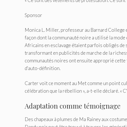
« Ce sont des vêtements de protestation. Ce sont l
Sponsor
Monica L. Miller, professeur au Barnard College e
façon dont la communauté noire a utilisé la mode
Africains en esclavage étaient parfois obligés de 
transformant en publicités de marche de la riches
communautés noires ont ensuite approprié cette tr
d'auto-définition.
Carter voit ce moment au Met comme un point culmin
célébration que la rébellion », a-t-elle déclaré. «
Adaptation comme témoignage
Des chapeaux à plumes de Ma Rainey aux costumes
Dandy noir
peut être trouvé
à travers les générati