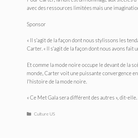
avec des ressources limitées mais une imagination
Sponsor
« Il s'agit de la façon dont nous stylissons les te
Carter. « Il s'agit de la façon dont nous avons fait 
Et comme la mode noire occupe le devant de la sc
monde, Carter voit une puissante convergence entr
l'histoire de la mode noire.
« Ce Met Gala sera différent des autres », dit-elle
Catégories
Culture US