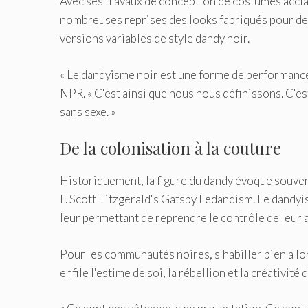
Avec ses travaux de conception de costumes acclam
nombreuses reprises des looks fabriqués pour de
versions variables de style dandy noir.
« Le dandyisme noir est une forme de performance, 
NPR. « C'est ainsi que nous nous définissons. C'es
sans sexe. »
De la colonisation à la couture
Historiquement, la figure du dandy évoque souv
F. Scott Fitzgerald's Gatsby Ledandism. Le dandyi
leur permettant de reprendre le contrôle de leur a
Pour les communautés noires, s'habiller bien a lo
enfile l'estime de soi, la rébellion et la créativit