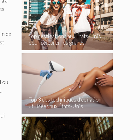
 a à
es
tin de
Top destinations aux États-Unis
st
pour célébrer les grands
événements
l ou
t,
Top 3 des techniques d’épilation
utilisées aux États-Unis
qui