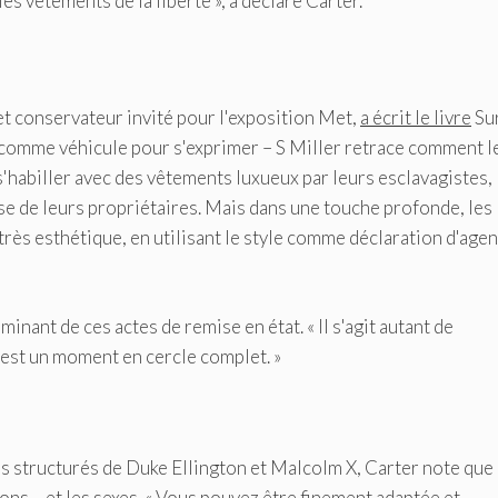
es vêtements de la liberté », a déclaré Carter.
t conservateur invité pour l'exposition Met,
a écrit le livre
Sur
 comme véhicule pour s'exprimer – S Miller retrace comment l
s'habiller avec des vêtements luxueux par leurs esclavagistes, 
se de leurs propriétaires. Mais dans une touche profonde, les
ès esthétique, en utilisant le style comme déclaration d'agen
ant de ces actes de remise en état. « Il s'agit autant de
 C'est un moment en cercle complet. »
 structurés de Duke Ellington et Malcolm X, Carter note que 
ons – et les sexes. « Vous pouvez être finement adaptée et