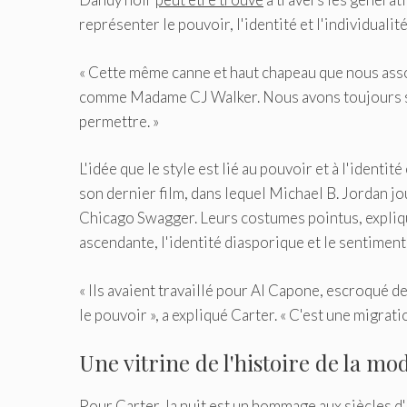
représenter le pouvoir, l'identité et l'individualité 
« Cette même canne et haut chapeau que nous ass
comme Madame CJ Walker. Nous avons toujours st
permettre. »
L'idée que le style est lié au pouvoir et à l'identit
son dernier film, dans lequel Michael B. Jordan j
Chicago Swagger. Leurs costumes pointus, explique 
ascendante, l'identité diasporique et le sentiment 
« Ils avaient travaillé pour Al Capone, escroqué de
le pouvoir », a expliqué Carter. « C'est une migrati
Une vitrine de l'histoire de la mo
Pour Carter, la nuit est un hommage aux siècles 