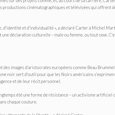
és sur des projets comme, et, au cours de sa carrière, Carter
s productions cinématographiques et télévisées qui offrent d
d'identité et d'individualité », a déclaré Carter à Michel Mar
t une déclaration culturelle – male ou femme, ou tout sexe. C'e
ent des images d'aristocrates européens comme Beau Brummel
sme noir sert d'outil pour que les Noirs américains s'exprimen
gence et de leur récit personnel.
ngtemps été une forme de résistance – un activisme artificiel 
é dans chaque couture.