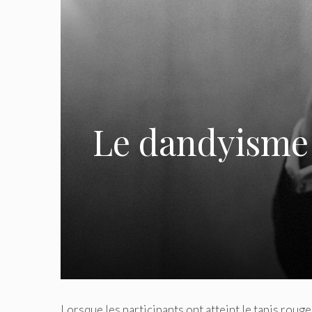
Le dandyisme 
Lorsque les participants ont atteint le tapis roug