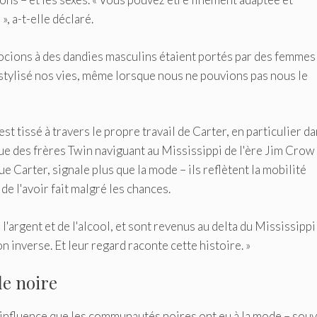
», a-t-elle déclaré.
ocions à des dandies masculins étaient portés par des femmes
ylisé nos vies, même lorsque nous ne pouvions pas nous le
é est tissé à travers le propre travail de Carter, en particulier d
oue des frères Twin naviguant au Mississippi de l'ère Jim Crow
Carter, signale plus que la mode – ils reflètent la mobilité
de l'avoir fait malgré les chances.
 l'argent et de l'alcool, et sont revenus au delta du Mississippi
on inverse. Et leur regard raconte cette histoire. »
de noire
d'influence que les communautés noires ont eu à la mode – sou