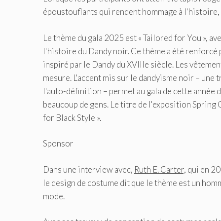
époustouflants qui rendent hommage à l'histoire, au
Le thème du gala 2025 est « Tailored for You », av
l'histoire du Dandy noir. Ce thème a été renforcé p
inspiré par le Dandy du XVIIIe siècle. Les vêteme
mesure. L'accent mis sur le dandyisme noir – une tr
l'auto-définition – permet au gala de cette année 
beaucoup de gens. Le titre de l'exposition Spring C
for Black Style ».
Sponsor
Dans une interview avec,
Ruth E. Carter,
qui en 20
le design de costume dit que le thème est un homm
mode.