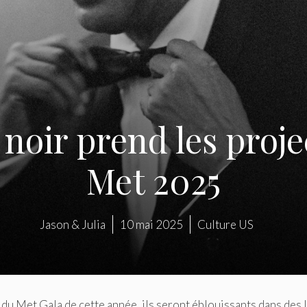
noir prend les proje
Met 2025
Jason & Julia
10 mai 2025
Culture US
e du Met Gala de cette année, ils seront éblouissants dans des