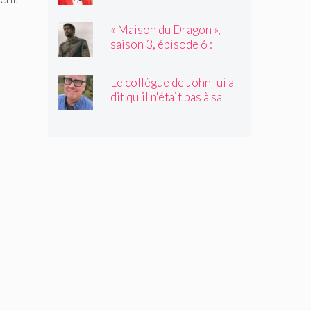
avec l'invité de Not My
Job, Tyler James
« Maison du Dragon »,
Williams
saison 3, épisode 6 :
Nation d'assassinat
Le collègue de John lui a
dit qu'il n'était pas à sa
place. C'était juste ce
qu'il avait besoin
d'entendre