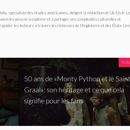
Julia, spécialiste des études américaines, dirigent la rédaction de Uk-Us.fr. L
n les pousse à explorer et à partager ses complexités culturelles et
r guider les lecteurs à travers les richesses de l'Angleterre et des États-Uni
SUI
50 ans de «Monty Python et le Sain
Graal»: son héritage et ce que cela
signifie pour les fans