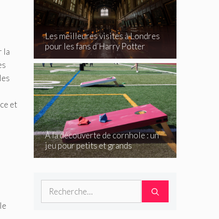
Les meilleures visites à Londres
pour les fans d’Harry Potter
 la
es
les
ce et
À la découverte de cornhole : un
jeu pour petits et grands
Rechercher :
le