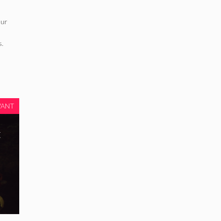
eur
s.
VANT
t