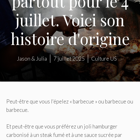
partout pour le 4
juillet. Voici son
histoire d'origine
Jason & Julia
7 juillet 2025
Culture US
Peut-être que vous l'épelez « barbecue » ou barbecue ou
barbecue.
Et peut-être que vous préférez un joli hamburger
carbonisé à un steak fumé et à une sauce sucrée par