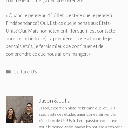
comme le 4 juillet, a déclaré Lefebvre.
« Quand je pense au 4 juillet … est-ce que je pense à
l'indépendance? Oui. Est-ce que je pense aux États-
Unis? Oui. Mais honnêtement, (lorsqu'il est contacté
pour cette histoire) La première chose à laquelle je
pensais était, je ferais mieux de continuer et de
comprendre ce que nous allons manger. »
Catégories
Culture US
Jason & Julia
Jason, expert en histoire britannique, et Julia,
spécialiste des études américaines, dirigent la
rédaction de Uk-Us.fr. Leur passion commune
pour le monde anglo-saxon les pousse à explorer