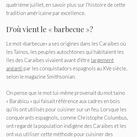
quatrième juillet, en savoir plus sur l'histoire de cette
tradition américaine par excellence.
D'où vient le « barbecue »?
Le mot «barbecue» a ses origines dans les Caraïbes où
les Taínos, les peuples autochtones qui habitaient les
îles des Caraïbes vivaient avant d'être
largement
anéanti
par les conquistadors espagnols au XVe siècle,
selon le magazine Smithsonian.
On pense que le mot lui-même provenait du mot taíno
« Barabicu » qui faisait référence aux cadres en bois
qu'ils ont utilisés pour cuisiner sur un feu. Lorsque les
conquérants espagnols, comme Christophe Columbus,
ont regardé la population indigène des Caraïbes et les
ont vus utiliser cette méthode pour cuisiner des