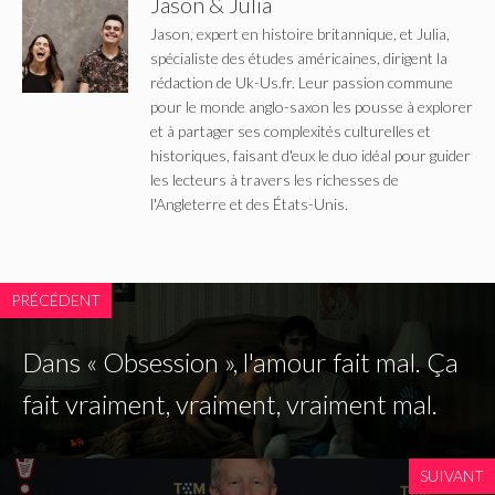
Jason & Julia
Jason, expert en histoire britannique, et Julia,
spécialiste des études américaines, dirigent la
rédaction de Uk-Us.fr. Leur passion commune
pour le monde anglo-saxon les pousse à explorer
et à partager ses complexités culturelles et
historiques, faisant d'eux le duo idéal pour guider
les lecteurs à travers les richesses de
l'Angleterre et des États-Unis.
PRÉCÉDENT
Dans « Obsession », l'amour fait mal. Ça
fait vraiment, vraiment, vraiment mal.
SUIVANT