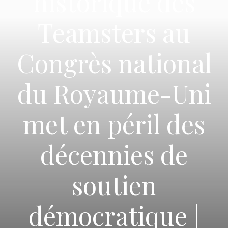
historique des
Teamsters au
Congrès national
du Royaume-Uni
met en péril des
décennies de
soutien
démocratique |