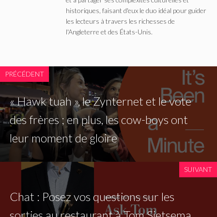
historiques, faisant d'eux le duo idéal pour guider
les lecteurs à travers les richesses de
l'Angleterre et des États-Unis.
PRÉCÉDENT
« Hawk tuah », le Zynternet et le vote
des frères ; en plus, les cow-boys ont
leur moment de gloire
SUIVANT
Chat : Posez vos questions sur les
sorties au restaurant à Tom Sietsema