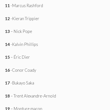
11
-Marcus Rashford
12
-Kieran Trippier
13
– Nick Pope
14
-Kalvin Phillips
15
– Éric Dier
16
-Conor Coady
17
-Bukayo Saka
18
– Trent Alexandre-Arnold
19
– Monture maçon