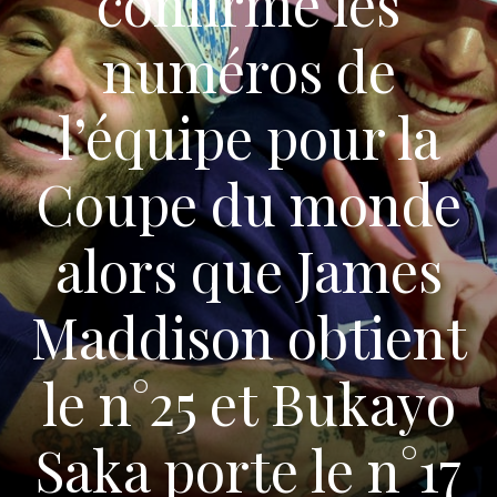
confirme les
numéros de
l’équipe pour la
Coupe du monde
alors que James
Maddison obtient
le n°25 et Bukayo
Saka porte le n°17