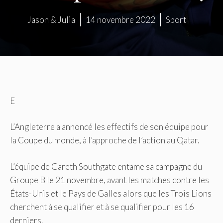
Jason & Julia
14 novembre 2022
Sport
E
L’Angleterre a annoncé les effectifs de son équipe pour
la Coupe du monde, à l’approche de l’action au Qatar.
L’équipe de Gareth Southgate entame sa campagne du
Groupe B le 21 novembre, avant les matches contre les
États-Unis et le Pays de Galles alors que les Trois Lions
cherchent à se qualifier et à se qualifier pour les 16
derniers.