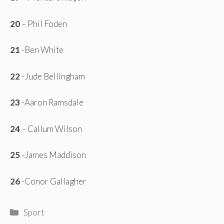
20
– Phil Foden
21
-Ben White
22
-Jude Bellingham
23
-Aaron Ramsdale
24
– Callum Wilson
25
-James Maddison
26
-Conor Gallagher
Catégories
Sport