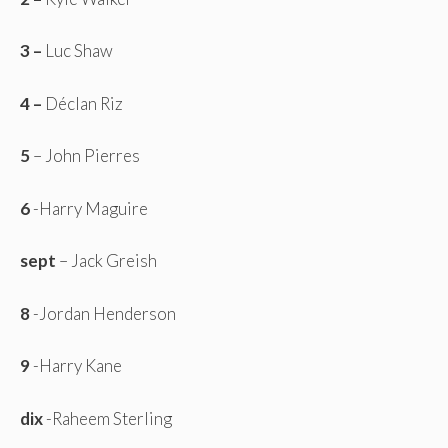
3 –
Luc Shaw
4 –
Déclan Riz
5
– John Pierres
6
-Harry Maguire
sept
– Jack Greish
8
-Jordan Henderson
9
-Harry Kane
dix
-Raheem Sterling