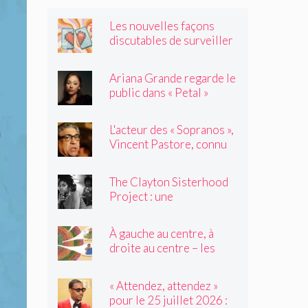
Les nouvelles façons
discutables de surveiller
vos amis
Ariana Grande regarde le
public dans « Petal »
L'acteur des « Sopranos »,
Vincent Pastore, connu
pour jouer des truands et
des durs, est décédé à 80
The Clayton Sisterhood
ans
Project : une
photographe capture la
migration inversée de sa
À gauche au centre, à
famille du Nord vers le
droite au centre – les
Sud
élèves de 2e année
tressent un « tapis à
« Attendez, attendez »
histoires »
pour le 25 juillet 2026 :