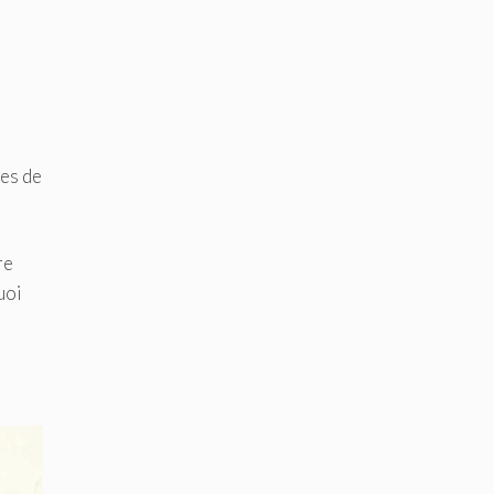
res de
re
uoi