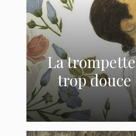
La trompette é
trop douce 