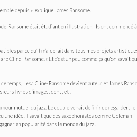
nsemble depuis », explique James Ransome.
e. Ransome était étudiant en illustration. Ils ont commencé à
tibles parce qu’il m’aiderait dans tous mes projets artistique
éclare Cline-Ransome. « Et c’est un peu comme ça qu’on savait q
nt ce temps, Lesa Cline-Ransome devient auteur et James Rans
usieurs livres d’images, dont
,
et
.
 amour mutuel du jazz. Le couple venait de finir de regarder
, le
u une idée. Il savait que des saxophonistes comme Coleman
gagner en popularité dans le monde du jazz.