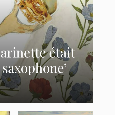
larinette était
u saxophone’