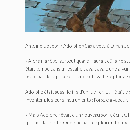
Antoine-Joseph « Adolphe » Sax a vécu à Dinant, en
« Alors il a rêvé, surtout quand il aurait dû faire at
était tombé dans un escalier, avait avalé une aiguill
brûlé par de la poudre à canon et avait été plongé 
Adolphe était aussi le fils d’un luthier. Et il était t
inventer plusieurs instruments : l’orgue à vapeur, 
« Mais Adolphe rêvait d’un nouveau son », écrit C
qu’une clarinette. Quelque part en plein milieu. »