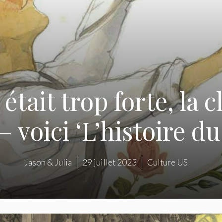
tait trop forte, la c
– voici ‘L’histoire d
Jason & Julia
29 juillet 2023
Culture US