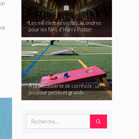
son
Les meilleures visites à Londres
ent
pour les fans d’Harry Potter
À la découverte de cornhole : un
jeu pour petits et grands
Rechercher :