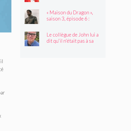
avec l'invité de Not My
Job, Tyler James
« Maison du Dragon »,
Williams
saison 3, épisode 6 :
Nation d'assassinat
Le collègue de John lui a
dit qu'il n'était pas à sa
place. C'était juste ce
qu'il avait besoin
d'entendre
il
té
par
x