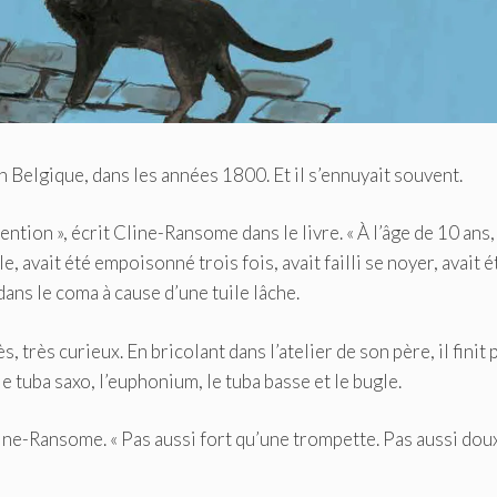
 Belgique, dans les années 1800. Et il s’ennuyait souvent.
tention », écrit Cline-Ransome dans le livre. « À l’âge de 10 ans, 
e, avait été empoisonné trois fois, avait failli se noyer, avait é
dans le coma à cause d’une tuile lâche.
rès, très curieux. En bricolant dans l’atelier de son père, il finit 
le tuba saxo, l’euphonium, le tuba basse et le bugle.
line-Ransome. « Pas aussi fort qu’une trompette. Pas aussi dou