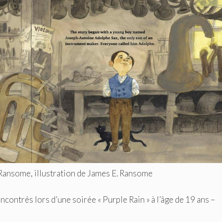
-Ransome, illustration de James E. Ransome
ntrés lors d’une soirée « Purple Rain » à l’âge de 19 ans –