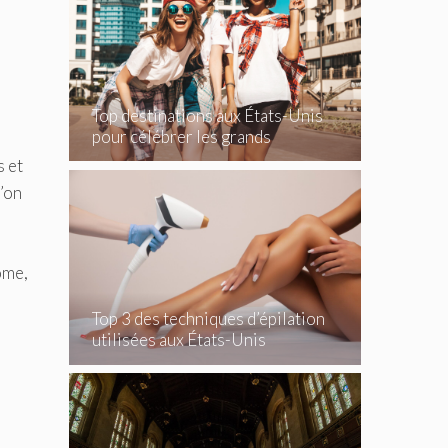
Top destinations aux États-Unis
pour célébrer les grands
événements
s et
u’on
ome,
Top 3 des techniques d’épilation
utilisées aux États-Unis