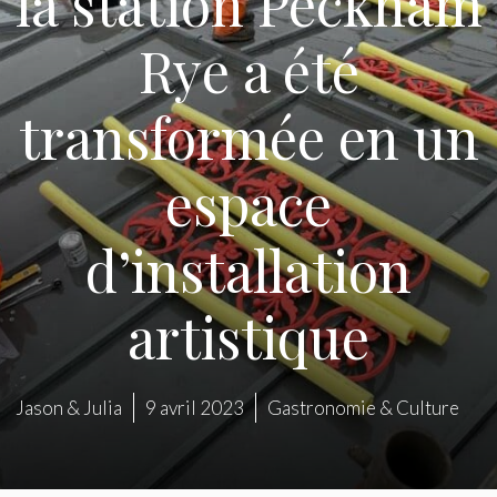
la station Peckham
Rye a été
transformée en un
espace
d’installation
artistique
Jason & Julia
9 avril 2023
Gastronomie & Culture