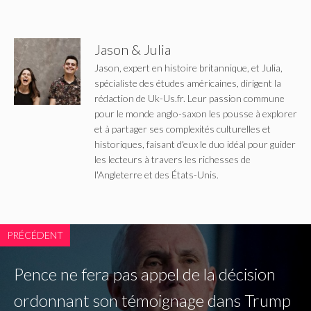
Jason & Julia
Jason, expert en histoire britannique, et Julia,
spécialiste des études américaines, dirigent la
rédaction de Uk-Us.fr. Leur passion commune
pour le monde anglo-saxon les pousse à explorer
et à partager ses complexités culturelles et
historiques, faisant d'eux le duo idéal pour guider
les lecteurs à travers les richesses de
l'Angleterre et des États-Unis.
PRÉCÉDENT
Pence ne fera pas appel de la décision
ordonnant son témoignage dans Trump