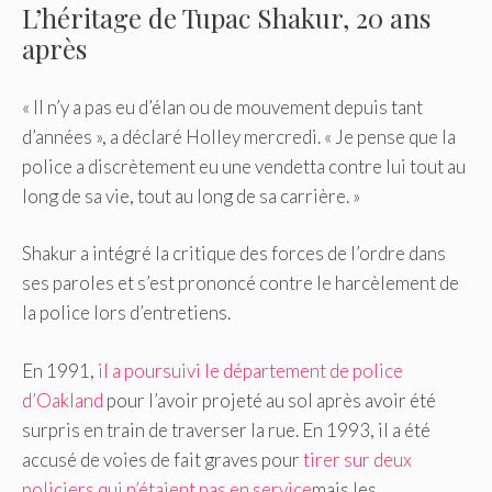
L’héritage de Tupac Shakur, 20 ans
après
« Il n’y a pas eu d’élan ou de mouvement depuis tant
d’années », a déclaré Holley mercredi. « Je pense que la
police a discrètement eu une vendetta contre lui tout au
long de sa vie, tout au long de sa carrière. »
Shakur a intégré la critique des forces de l’ordre dans
ses paroles et s’est prononcé contre le harcèlement de
la police lors d’entretiens.
En 1991,
il a poursuivi le département de police
d’Oakland
pour l’avoir projeté au sol après avoir été
surpris en train de traverser la rue. En 1993, il a été
accusé de voies de fait graves pour
tirer sur deux
policiers qui n’étaient pas en service
mais les