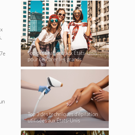
ux
.
Top destinations aux États-Unis
47e
pour célébrer les grands
événements
 un
Top 3 des techniques d’épilation
utilisées aux États-Unis