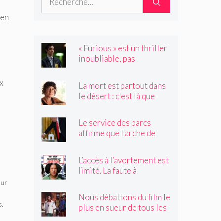
 en
« Furious » est un thriller
inoubliable, pas
seulement un remake de
« Black Widow »
x
La mort est partout dans
le désert : c'est là que
Claire Vaye Watkins se
sent le plus vivante
Le service des parcs
affirme que l'arche de
Trump obstruerait les
sites historiques.
L’accès à l’avortement est
Pourrait-il être déplacé ?
limité. La faute à
Hollywood ?
eur
Nous débattons du film le
s.
plus en sueur de tous les
temps