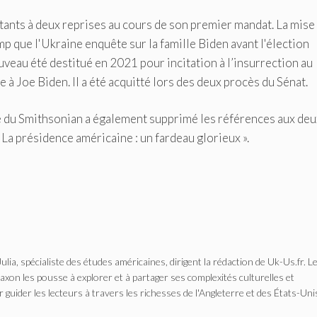
tants à deux reprises au cours de son premier mandat. La mise
p que l'Ukraine enquête sur la famille Biden avant l'élection
veau été destitué en 2021 pour incitation à l’insurrection au
 à Joe Biden. Il a été acquitté lors des deux procès du Sénat.
ne du Smithsonian a également supprimé les références aux deu
 La présidence américaine : un fardeau glorieux ».
Julia, spécialiste des études américaines, dirigent la rédaction de Uk-Us.fr. L
n les pousse à explorer et à partager ses complexités culturelles et
r guider les lecteurs à travers les richesses de l'Angleterre et des États-Uni