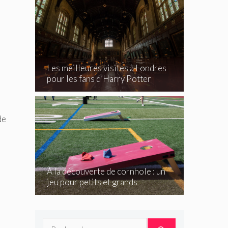
Les meilleures visites à Londres
pour les fans d’Harry Potter
de
À la découverte de cornhole : un
jeu pour petits et grands
Rechercher :