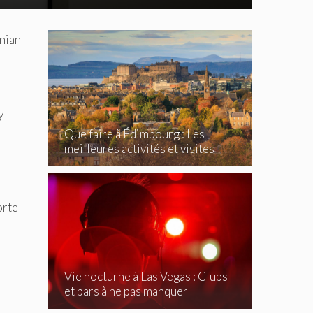
onian
y
Que faire à Édimbourg : Les
meilleures activités et visites
incontournables
orte-
Vie nocturne à Las Vegas : Clubs
et bars à ne pas manquer