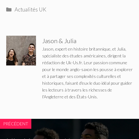
Catégories
Actualités UK
Jason & Julia
Jason, expert en histoire britannique, et Julia,
spécialiste des études américaines, dirigent la
rédaction de Uk-Us.fr. Leur passion commune
pour le monde anglo-saxon les pousse à explorer
et à partager ses complexités culturelles et
historiques, faisant d'eux le duo idéal pour guider
les lecteurs à travers les richesses de
l'Angleterre et des États-Unis.
PRÉCÉDENT