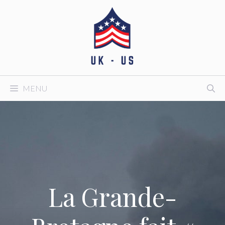
Aller
au
contenu
MENU
La Grande-