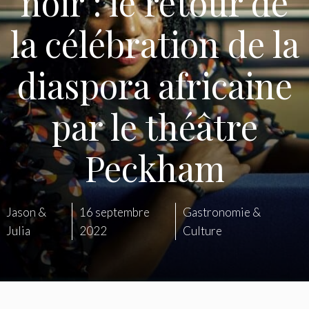
noir : le retour de
la célébration de la
diaspora africaine
par le théâtre
Peckham
Jason &
16 septembre
Gastronomie &
Julia
2022
Culture