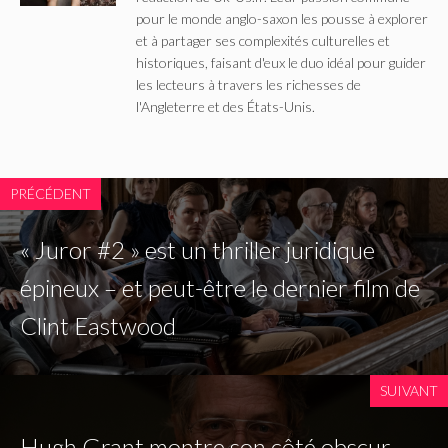
pour le monde anglo-saxon les pousse à explorer
et à partager ses complexités culturelles et
historiques, faisant d'eux le duo idéal pour guider
les lecteurs à travers les richesses de
l'Angleterre et des États-Unis.
PRÉCÉDENT
« Juror #2 » est un thriller juridique
épineux – et peut-être le dernier film de
Clint Eastwood
SUIVANT
Hugh Grant montre son côté obscur