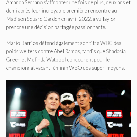
Amanda Serrano s'affronter une fois de plus, deux ans et
demi après leur incroyable première rencontre au
Madison Square Garden en avril 2022. a vu Taylor
prendre une décision partagée passionnante.
Mario Barrios défend également son titre WBC des
poids welters contre Abel Ramos, tandis que Shadasia
Green et Melinda Watpool concourent pour le
championnat vacant féminin WBO des super-moyens.