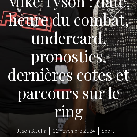
Mike Tyson : date,
heure du combat,
undercard,
pronostics,
dernières cotes et
parcours sur le
ring
Jason & Julia
12 novembre 2024
Sport