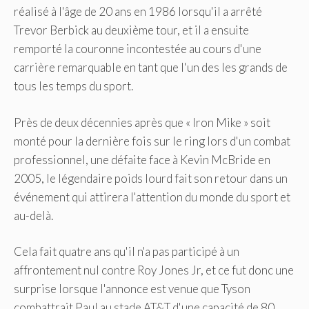
réalisé à l'âge de 20 ans en 1986 lorsqu'il a arrêté
Trevor Berbick au deuxième tour, et il a ensuite
remporté la couronne incontestée au cours d'une
carrière remarquable en tant que l'un des les grands de
tous les temps du sport.
Près de deux décennies après que « Iron Mike » soit
monté pour la dernière fois sur le ring lors d'un combat
professionnel, une défaite face à Kevin McBride en
2005, le légendaire poids lourd fait son retour dans un
événement qui attirera l'attention du monde du sport et
au-delà.
Cela fait quatre ans qu'il n'a pas participé à un
affrontement nul contre Roy Jones Jr, et ce fut donc une
surprise lorsque l'annonce est venue que Tyson
combattrait Paul au stade AT&T d'une capacité de 80