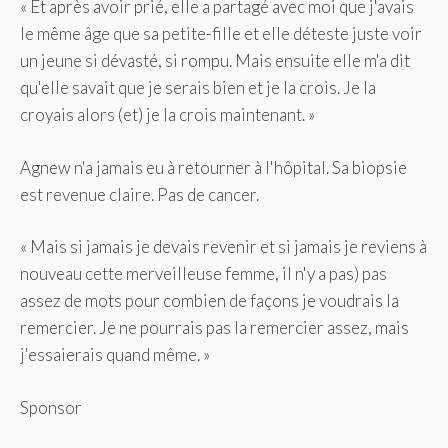
« Et après avoir prié, elle a partagé avec moi que j'avais
le même âge que sa petite-fille et elle déteste juste voir
un jeune si dévasté, si rompu. Mais ensuite elle m'a dit
qu'elle savait que je serais bien et je la crois. Je la
croyais alors (et) je la crois maintenant. »
Agnew n'a jamais eu à retourner à l'hôpital. Sa biopsie
est revenue claire. Pas de cancer.
« Mais si jamais je devais revenir et si jamais je reviens à
nouveau cette merveilleuse femme, il n'y a pas) pas
assez de mots pour combien de façons je voudrais la
remercier. Je ne pourrais pas la remercier assez, mais
j'essaierais quand même. »
Sponsor