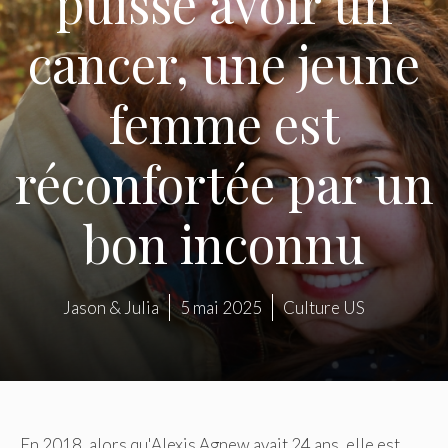
puisse avoir un
cancer, une jeune
femme est
réconfortée par un
bon inconnu
Jason & Julia
5 mai 2025
Culture US
En 2018, alors qu'Alexis Agnew avait 24 ans, elle est