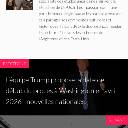
spécialiste des études américaines, dirigent la
rédaction de Uk-Us.fr. Leur passion commune
pour le monde anglo-saxon les pousse à explorer
et à partager ses complexités culturelles et
historiques, faisant d'eux le duo idéal pour guider
les lecteurs à travers les richesses de
l'Angleterre et des États-Unis.
PRÉCÉDENT
L’équipe Trump propose la date de
début du procès à Washington en avril
2026 | nouvelles nationales
SUIVANT