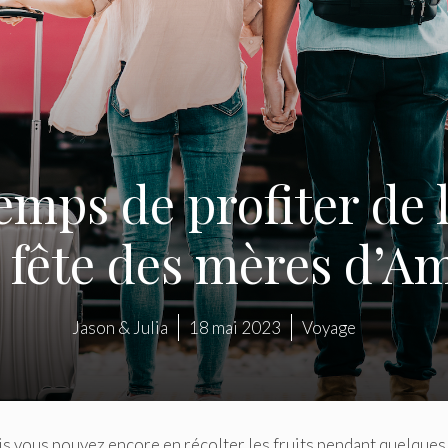
 temps de profiter de
a fête des mères d’A
Jason & Julia
18 mai 2023
Voyage
is vous pouvez encore en récolter les fruits pendant quelques