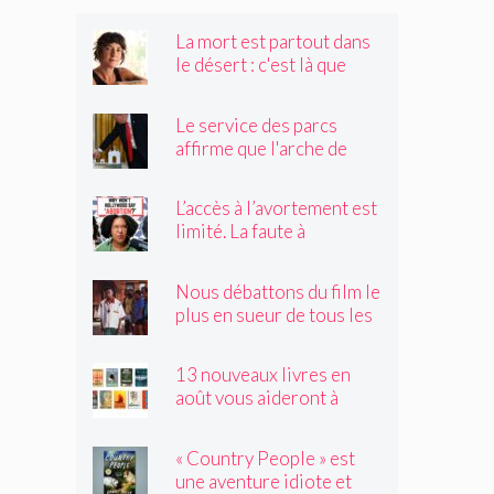
La mort est partout dans
le désert : c'est là que
Claire Vaye Watkins se
sent le plus vivante
Le service des parcs
affirme que l'arche de
Trump obstruerait les
sites historiques.
L’accès à l’avortement est
Pourrait-il être déplacé ?
limité. La faute à
Hollywood ?
Nous débattons du film le
plus en sueur de tous les
temps
13 nouveaux livres en
août vous aideront à
traverser les canicules de
l'été
« Country People » est
une aventure idiote et