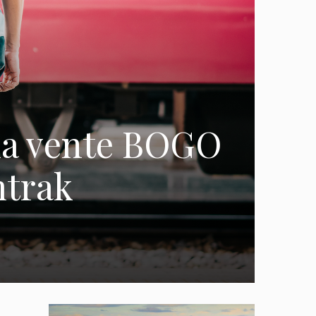
 la vente BOGO
mtrak