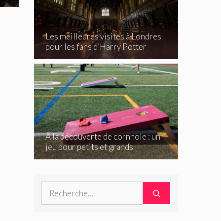
Les meilleures visites à Londres
pour les fans d’Harry Potter
À la découverte de cornhole : un
jeu pour petits et grands
Rechercher :