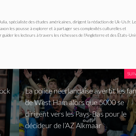
Julia, spécialiste des études américaines, dirigent la rédaction de Uk-Us.fr. L
n les pousse à explorer et à partager ses complexités culturelles et
r guider les lecteurs à travers les richesses de l'Angleterre et des États-Uni
SUI
tock
La police néerlandaise avertit les fa
de West Ham alors que 5000 se
dirigent vers les Pays-Bas pour le
décideur de l’AZ Alkmaar