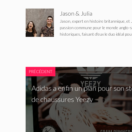
Jason & Julia
Jason, expert en histoire britannique, et 
passion commune pour le monde anglo-saxo
historiques, faisant d'eux le duo idéal pou
PRÉCÉDENT
Adidas a enfin un plan pour son s
de chaussures Yeezy