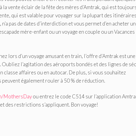
 la vente éclair de la fête des mères d’Amtrak, qui est toujour
ente, qui est valable pour voyager sur la plupart des itinéraire
, n’a pas de dates d’interdiction et vous permet d’en acheter un
e escapade mère-enfant ou un voyage en couple ou un Vacances
z lors d’un voyage amusant en train, l’offre d’Amtrak est une
e. Oubliez l’agitation des aéroports bondés et des lignes de sé
 classe affaires ou en autocar. De plus, si vous souhaitez
ns peuvent également rouler à 50 % de réduction.
m/MothersDay
ou entrez le code C514 sur l’application Amtra
 et des restrictions s’appliquent. Bon voyage!