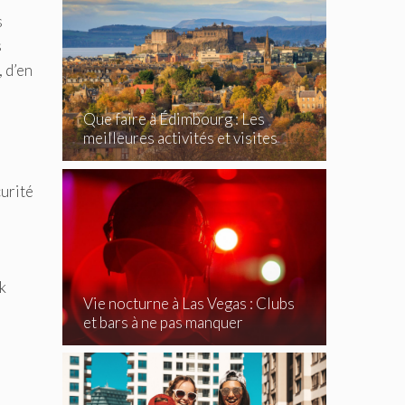
s
s
, d’en
Que faire à Édimbourg : Les
meilleures activités et visites
incontournables
curité
k
Vie nocturne à Las Vegas : Clubs
et bars à ne pas manquer