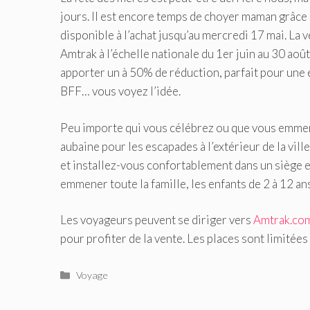
jours. Il est encore temps de choyer maman grâce à
disponible à l’achat jusqu’au mercredi 17 mai. La v
Amtrak à l’échelle nationale du 1er juin au 30 août
apporter un à 50% de réduction, parfait pour un
BFF… vous voyez l’idée.
Peu importe qui vous célébrez ou que vous emmene
aubaine pour les escapades à l’extérieur de la vill
et installez-vous confortablement dans un siège en
emmener toute la famille, les enfants de 2 à 12 a
Les voyageurs peuvent se diriger vers
Amtrak.co
pour profiter de la vente. Les places sont limitées
Catégories
Voyage