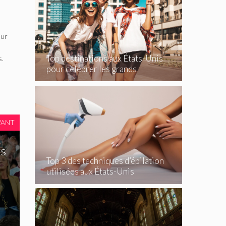
eur
Top destinations aux États-Unis
s.
pour célébrer les grands
événements
VANT
ns
Top 3 des techniques d’épilation
utilisées aux États-Unis