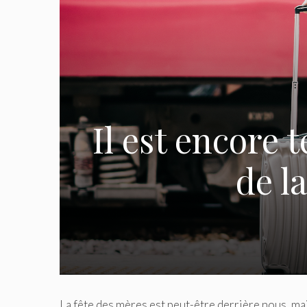
Il est encore
de l
La fête des mères est peut-être derrière nous, ma