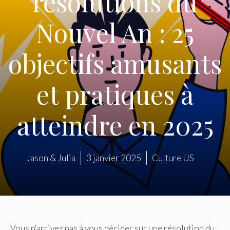
résolutions du
Nouvel An : 25
objectifs amusants
et pratiques à
atteindre en 2025
Jason & Julia
3 janvier 2025
Culture US
Vous n'arrivez pas à vous décider sur une résolution du