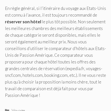
En règle général, si l’itinéraire du voyage aux Etats-Unis
est connu à l’avance, il est toujours recommandé de
réserver son hôtel
le plus tôt possible. Non seulement
les meilleures chambres des meilleurs établissements
de chaque catégorie seront disponibles, mais elles le
seront également au meilleur prix. Nous vous
conseillons d’utiliser le comparateur d’hôtels aux Etats-
Unis de Passion Amérique. Ce comparateur vous
proposera pour chaque hôtel toutes les offres des
grandes centrales de réservation (expedia.fr, voyages-
sncf.com, hotels.com, booking.com, etc.). Il ne vous reste
plus qu’à choisir la proposition la moins chère, tout le
travail de comparaison est déjà fait pour vous par
Passion Amérique !
Catégories
Voyage