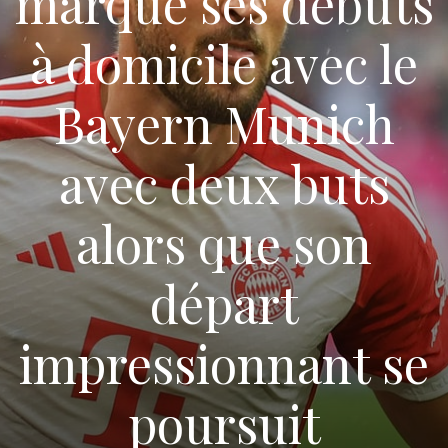
marque ses débuts
à domicile avec le
Bayern Munich
avec deux buts
alors que son
départ
impressionnant se
poursuit