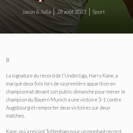
Jason & Julia
28 août 2023
Sport
B
La signature du record de l’Undesliga, Harry Kane, a
marqué deux fois lors de sa première apparition en
championnat devant son public dimanche pour mener le
champion du Bayern Munich à une victoire 3-1 contre
Augsbourg et remporter deux victoires sur deux
matches.
Kane, qui a rejoint Tottenham pour un montant record