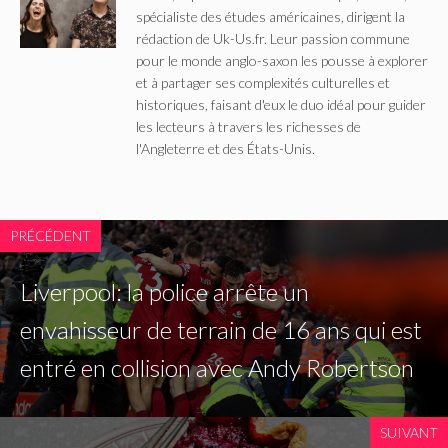
spécialiste des études américaines, dirigent la
rédaction de Uk-Us.fr. Leur passion commune
pour le monde anglo-saxon les pousse à explorer
et à partager ses complexités culturelles et
historiques, faisant d'eux le duo idéal pour guider
les lecteurs à travers les richesses de
l'Angleterre et des États-Unis.
PRÉCÉDENT
Liverpool: la police arrête un
envahisseur de terrain de 16 ans qui est
entré en collision avec Andy Robertson
SUIVANT