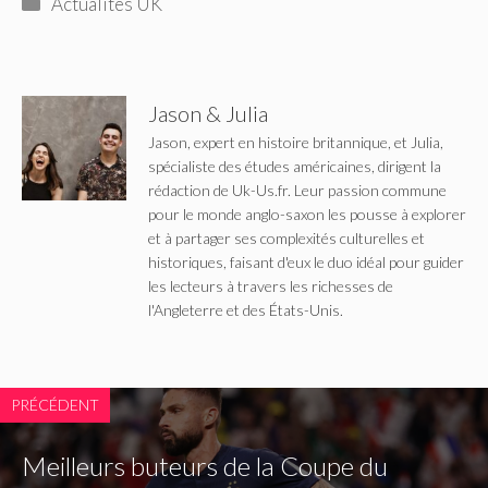
Catégories
Actualités UK
Jason & Julia
Jason, expert en histoire britannique, et Julia,
spécialiste des études américaines, dirigent la
rédaction de Uk-Us.fr. Leur passion commune
pour le monde anglo-saxon les pousse à explorer
et à partager ses complexités culturelles et
historiques, faisant d'eux le duo idéal pour guider
les lecteurs à travers les richesses de
l'Angleterre et des États-Unis.
PRÉCÉDENT
Meilleurs buteurs de la Coupe du