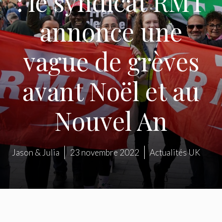
: le syndicat RMT
annonce une
vague de grèves
avant Noël et au
Nouvel An
Jason & Julia
23 novembre 2022
Actualités UK