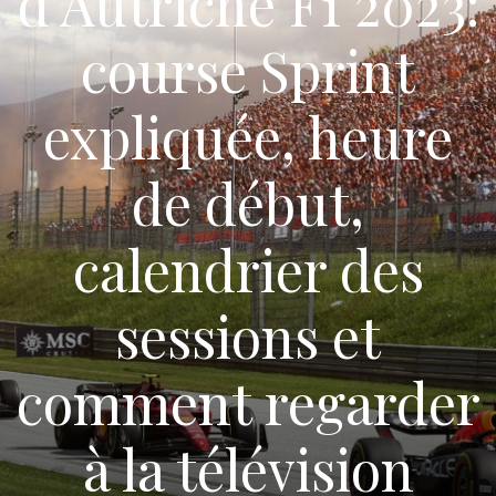
d’Autriche F1 2023:
course Sprint
expliquée, heure
de début,
calendrier des
sessions et
comment regarder
à la télévision