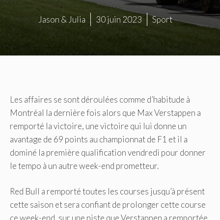
Jason & Julia
30 juin 2023
Sport
Les affaires se sont déroulées comme d’habitude à
Montréal la dernière fois alors que Max Verstappen a
remporté la victoire, une victoire qui lui donne un
avantage de 69 points au championnat de F1 et il a
dominé la première qualification vendredi pour donner
le tempo à un autre week-end prometteur.
Red Bull a remporté toutes les courses jusqu’à présent
cette saison et sera confiant de prolonger cette course
ce week-end, sur une piste que Verstappen a remportée