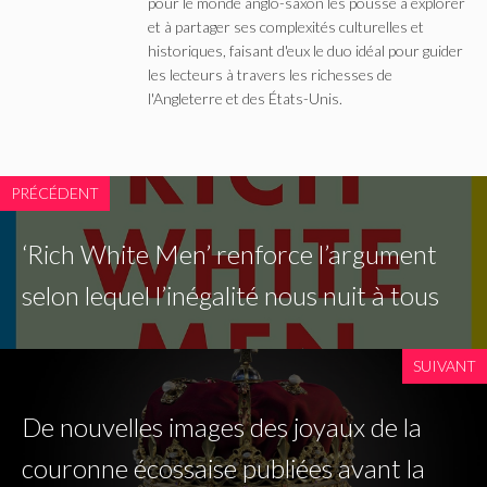
pour le monde anglo-saxon les pousse à explorer
et à partager ses complexités culturelles et
historiques, faisant d'eux le duo idéal pour guider
les lecteurs à travers les richesses de
l'Angleterre et des États-Unis.
PRÉCÉDENT
‘Rich White Men’ renforce l’argument
selon lequel l’inégalité nous nuit à tous
SUIVANT
De nouvelles images des joyaux de la
couronne écossaise publiées avant la