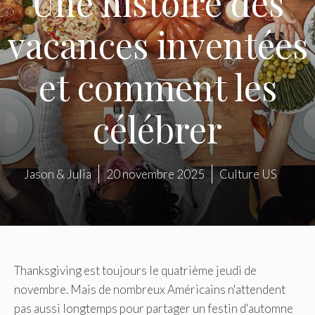
Une histoire des
vacances inventées
et comment les
célébrer
Jason & Julia
20 novembre 2025
Culture US
Thanksgiving est toujours le quatrième jeudi de
novembre. Mais de nombreux Américains n'attendent
pas aussi longtemps pour partager un festin d'automne