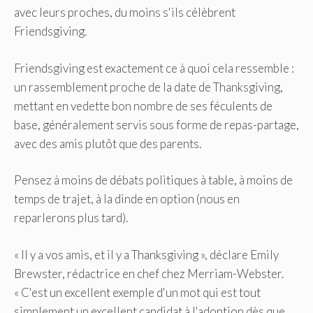
avec leurs proches, du moins s'ils célèbrent
Friendsgiving.
Friendsgiving est exactement ce à quoi cela ressemble :
un rassemblement proche de la date de Thanksgiving,
mettant en vedette bon nombre de ses féculents de
base, généralement servis sous forme de repas-partage,
avec des amis plutôt que des parents.
Pensez à moins de débats politiques à table, à moins de
temps de trajet, à la dinde en option (nous en
reparlerons plus tard).
« Il y a vos amis, et il y a Thanksgiving », déclare Emily
Brewster, rédactrice en chef chez Merriam-Webster.
« C'est un excellent exemple d'un mot qui est tout
simplement un excellent candidat à l'adoption dès que