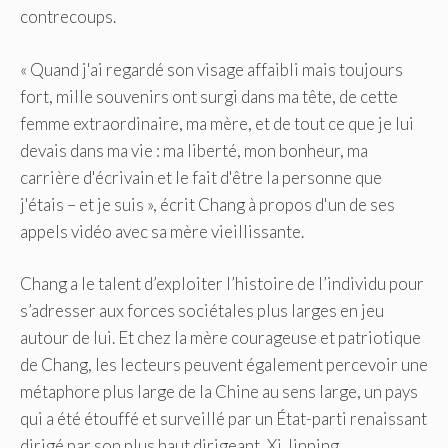
contrecoups.
« Quand j'ai regardé son visage affaibli mais toujours
fort, mille souvenirs ont surgi dans ma tête, de cette
femme extraordinaire, ma mère, et de tout ce que je lui
devais dans ma vie : ma liberté, mon bonheur, ma
carrière d'écrivain et le fait d'être la personne que
j'étais – et je suis », écrit Chang à propos d'un de ses
appels vidéo avec sa mère vieillissante.
Chang a le talent d’exploiter l’histoire de l’individu pour
s’adresser aux forces sociétales plus larges en jeu
autour de lui. Et chez la mère courageuse et patriotique
de Chang, les lecteurs peuvent également percevoir une
métaphore plus large de la Chine au sens large, un pays
qui a été étouffé et surveillé par un État-parti renaissant
dirigé par son plus haut dirigeant, Xi Jinping.