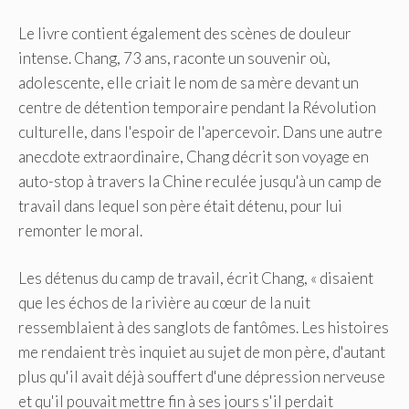
Le livre contient également des scènes de douleur
intense. Chang, 73 ans, raconte un souvenir où,
adolescente, elle criait le nom de sa mère devant un
centre de détention temporaire pendant la Révolution
culturelle, dans l'espoir de l'apercevoir. Dans une autre
anecdote extraordinaire, Chang décrit son voyage en
auto-stop à travers la Chine reculée jusqu'à un camp de
travail dans lequel son père était détenu, pour lui
remonter le moral.
Les détenus du camp de travail, écrit Chang, « disaient
que les échos de la rivière au cœur de la nuit
ressemblaient à des sanglots de fantômes. Les histoires
me rendaient très inquiet au sujet de mon père, d'autant
plus qu'il avait déjà souffert d'une dépression nerveuse
et qu'il pouvait mettre fin à ses jours s'il perdait