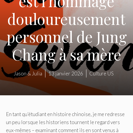
est l'hommage
douloureusement
personnel de Jung
Chang à sa mère
Jason & Julia
13 janvier 2026
Culture US
En tant qu’étudiant en histoire chinoise, je me redresse
un peu lorsque les historiens tournent le regard vers
eux-mêmes – examinant comment ils en sont venus à