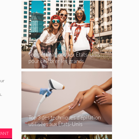
Top destinations aux États-Unis
pour célébrer les grands
événements
eur
s.
Top 3 des techniques d’épilation
utilisées aux États-Unis
VANT