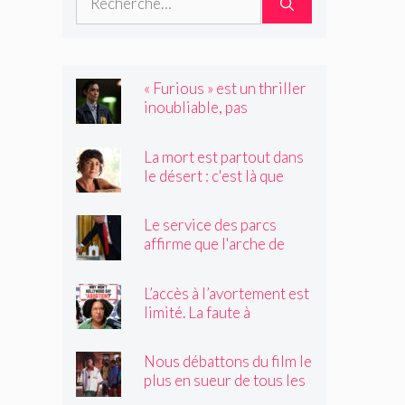
« Furious » est un thriller
inoubliable, pas
seulement un remake de
« Black Widow »
La mort est partout dans
le désert : c'est là que
Claire Vaye Watkins se
sent le plus vivante
Le service des parcs
affirme que l'arche de
Trump obstruerait les
sites historiques.
L’accès à l’avortement est
Pourrait-il être déplacé ?
limité. La faute à
Hollywood ?
Nous débattons du film le
plus en sueur de tous les
temps