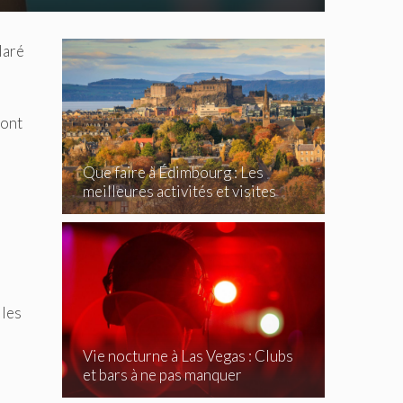
laré
ront
Que faire à Édimbourg : Les
meilleures activités et visites
incontournables
 les
Vie nocturne à Las Vegas : Clubs
et bars à ne pas manquer