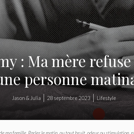
y : Ma mère refuse 
s une personne matin
Jason & Julia
28 septembre 2023
Lifestyle
de ma famille. Parler le matin, ou tout bruit, odeur ou stimulation, n