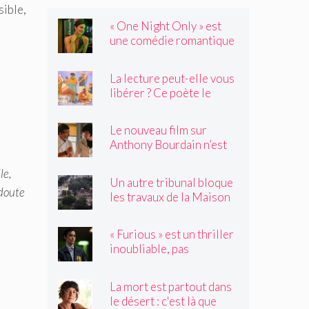
sible,
« One Night Only » est
une comédie romantique
dystopique avec très peu
de choses à dire
La lecture peut-elle vous
libérer ? Ce poète le
pense.
Le nouveau film sur
Anthony Bourdain n’est
rien de ce que vous
le,
craignez
Un autre tribunal bloque
 doute
les travaux de la Maison
Blanche, préparant ainsi
un examen par la Cour
« Furious » est un thriller
suprême
inoubliable, pas
seulement un remake de
« Black Widow »
La mort est partout dans
le désert : c'est là que