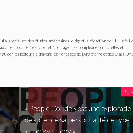
Julia, spécialiste des études américaines, dirigent la rédaction de Uk-Us.fr. L
n les pousse à explorer et à partager ses complexités culturelles et
r guider les lecteurs à travers les richesses de l'Angleterre et des États-Uni
SUI
« People Collide » est une exploratio
de soi et de sa personnalité de type
on
« Freaky Friday ».