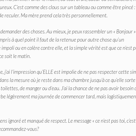
ureux. C’est comme des clous sur un tableau ou comme être pincé : 
 de reculer. Ma mère prend cela très personnellement.
me demander des choses. Au mieux, je peux rassembler un « Bonjour »
mpris à quel point il faut de la retenue pour autre chose qu’un
impoli ou en colère contre elle, et la simple vérité est que ce n’est 
e soit le matin.
e, j’ai l’impression qu’ELLE est impolie de ne pas respecter cette si
ns la mesure où je reste dans ma chambre jusqu’à ce qu’elle sorte 
 toilettes, de manger ou d’eau. J’ai la chance de ne pas avoir besoin 
turbe légèrement ma journée de commencer tard, mais logistiquemen
s ignoré et manqué de respect. Le message « ce n’est pas toi, c’est
e recommandez-vous?