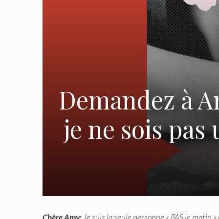
Demandez à Am
je ne sois pa
Chère Amy:
Je suis la seule personne « PAS le matin » 