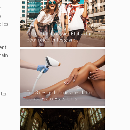
z
e
 les
Top destinations aux États-Unis
pour célébrer les grands
événements
ment
main
Top 3 des techniques d’épilation
iter
utilisées aux États-Unis