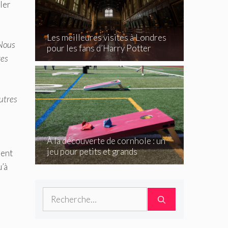
ler
Les meilleures visites à Londres
 Nous
pour les fans d’Harry Potter
res
autres
À la découverte de cornhole : un
jeu pour petits et grands
ment
u’à
Rechercher :