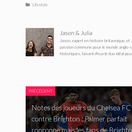
Catégories
Lifestyle
Jason & Julia
Jason, expert en histoire britannique, et 
passion commune pour le monde anglo-saxo
historiques, faisant d'eux le duo idéal pou
PRÉCÉDENT
Notes des joueurs du Chelsea FC
contre Brighton : Palmer parfait
ronronne mais les fans de Bright