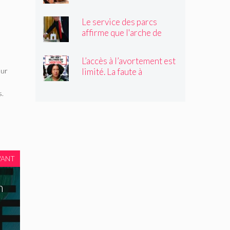
Claire Vaye Watkins se
sent le plus vivante
Le service des parcs
affirme que l'arche de
Trump obstruerait les
sites historiques.
L’accès à l’avortement est
Pourrait-il être déplacé ?
limité. La faute à
eur
Hollywood ?
s.
VANT
n