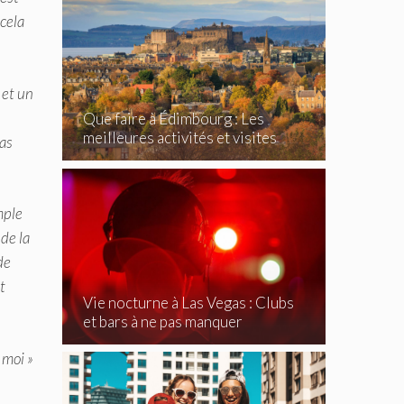
cela
 et un
Que faire à Édimbourg : Les
meilleures activités et visites
pas
incontournables
mple
de la
de
t
Vie nocturne à Las Vegas : Clubs
et bars à ne pas manquer
 moi »