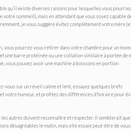
ble qu’il existe diverses raisons pour lesquelles vous pourrie
 de votre sommeil), mais en attendant que vous soyez capable d
féremment, je vous suggère évitez complètement votre mère (et
 bain, vous pourrez vous retirer dans votre chambre pour un mo
et une barre protéinée ou une collation similaire à portée de 
thé, vous pouvez avoir une machine à boissons en portion
-vous sur un réveil calme et lent, essayez quelques brefs
et votre humeur, et profitez des différences d’horaire pour év
ue les autres doivent reconnaître et respecter. Il semblerait que
ions désagréables le matin, mais elle essaie peut-être de vous