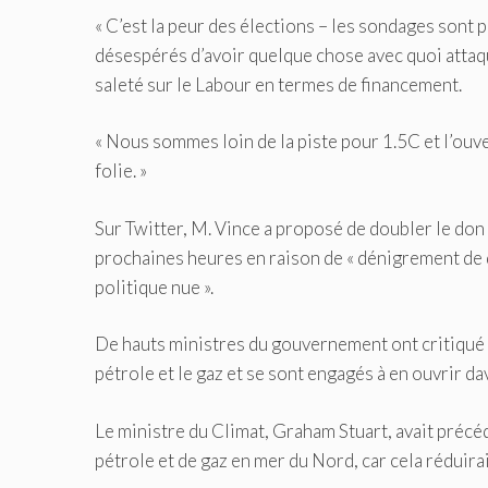
« C’est la peur des élections – les sondages sont 
désespérés d’avoir quelque chose avec quoi attaque
saleté sur le Labour en termes de financement.
« Nous sommes loin de la piste pour 1.5C et l’ouv
folie. »
Sur Twitter, M. Vince a proposé de doubler le don
prochaines heures en raison de « dénigrement de dr
politique nue ».
De hauts ministres du gouvernement ont critiqué la
pétrole et le gaz et se sont engagés à en ouvrir d
Le ministre du Climat, Graham Stuart, avait précé
pétrole et de gaz en mer du Nord, car cela réduira