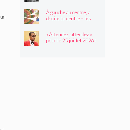
photographe capture la
migration inversée de sa
À gauche au centre, à
famille du Nord vers le
 un
droite au centre – les
Sud
élèves de 2e année
tressent un « tapis à
« Attendez, attendez »
histoires »
pour le 25 juillet 2026 :
avec l'invité de Not My
Job, Tyler James
Williams
eur