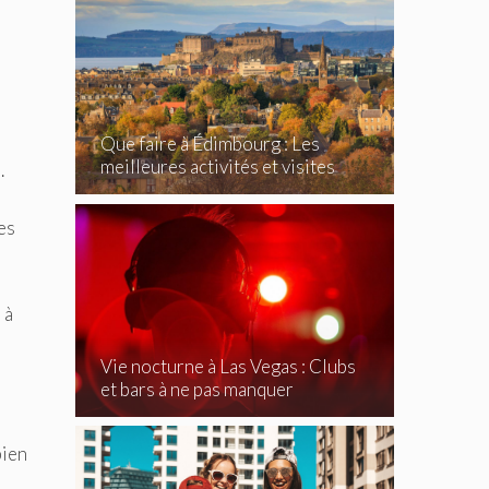
Que faire à Édimbourg : Les
meilleures activités et visites
.
incontournables
des
 à
Vie nocturne à Las Vegas : Clubs
et bars à ne pas manquer
bien