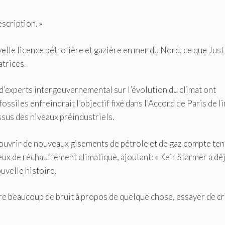
scription. »
elle licence pétrolière et gazière en mer du Nord, ce que Just
trices.
 d’experts intergouvernemental sur l’évolution du climat ont
ssiles enfreindrait l’objectif fixé dans l’Accord de Paris de l
sus des niveaux préindustriels.
» d’ouvrir de nouveaux gisements de pétrole et de gaz compte te
eux de réchauffement climatique, ajoutant: « Keir Starmer a déj
ouvelle histoire.
ire beaucoup de bruit à propos de quelque chose, essayer de c