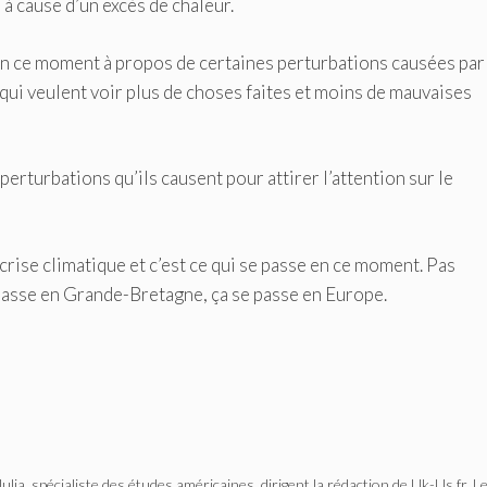
à cause d’un excès de chaleur.
en ce moment à propos de certaines perturbations causées par
i veulent voir plus de choses faites et moins de mauvaises
perturbations qu’ils causent pour attirer l’attention sur le
 crise climatique et c’est ce qui se passe en ce moment. Pas
passe en Grande-Bretagne, ça se passe en Europe.
Julia, spécialiste des études américaines, dirigent la rédaction de Uk-Us.fr. L