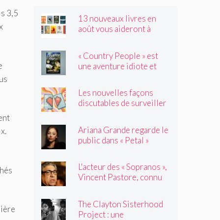
is 3,5
13 nouveaux livres en
x
août vous aideront à
traverser les canicules de
l'été
« Country People » est
e
une aventure idiote et
satisfaisante au milieu de
dus
l'été
Les nouvelles façons
discutables de surveiller
vos amis
ent
Ariana Grande regarde le
x.
public dans « Petal »
L'acteur des « Sopranos »,
chés
Vincent Pastore, connu
pour jouer des truands et
des durs, est décédé à 80
The Clayton Sisterhood
ans
nière
Project : une