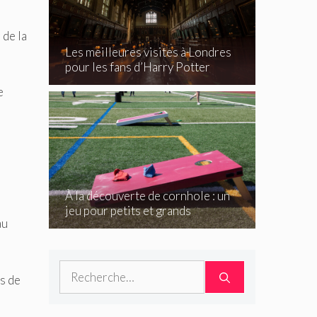
 de la
Les meilleures visites à Londres
pour les fans d’Harry Potter
e
À la découverte de cornhole : un
jeu pour petits et grands
au
Rechercher :
s de