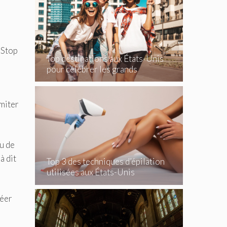
 Stop
Top destinations aux États-Unis
pour célébrer les grands
événements
imiter
nu de
à dit
Top 3 des techniques d’épilation
utilisées aux États-Unis
réer