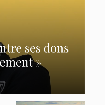
ontre ses dons
rement »