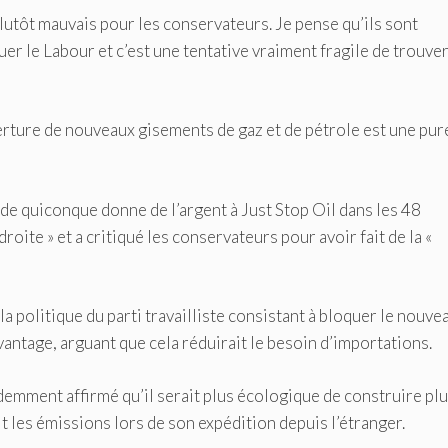
plutôt mauvais pour les conservateurs. Je pense qu’ils sont
r le Labour et c’est une tentative vraiment fragile de trouver
erture de nouveaux gisements de gaz et de pétrole est une pur
 de quiconque donne de l’argent à Just Stop Oil dans les 48
oite » et a critiqué les conservateurs pour avoir fait de la «
 politique du parti travailliste consistant à bloquer le nouve
avantage, arguant que cela réduirait le besoin d’importations.
demment affirmé qu’il serait plus écologique de construire plu
it les émissions lors de son expédition depuis l’étranger.