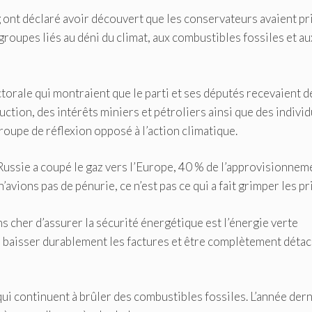
 ont déclaré avoir découvert que les conservateurs avaient pr
s groupes liés au déni du climat, aux combustibles fossiles et au
torale qui montraient que le parti et ses députés recevaient d
ruction, des intérêts miniers et pétroliers ainsi que des indivi
roupe de réflexion opposé à l’action climatique.
a Russie a coupé le gaz vers l’Europe, 40 % de l’approvisionnem
avions pas de pénurie, ce n’est pas ce qui a fait grimper les pri
ns cher d’assurer la sécurité énergétique est l’énergie verte
ons baisser durablement les factures et être complètement déta
s qui continuent à brûler des combustibles fossiles. L’année der