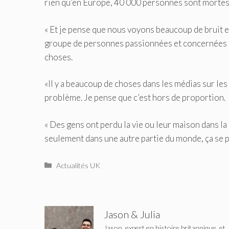
rien qu’en Europe, 40 000 personnes sont mortes 
« Et je pense que nous voyons beaucoup de bruit 
groupe de personnes passionnées et concernées qu
choses.
«Il y a beaucoup de choses dans les médias sur les 
problème. Je pense que c’est hors de proportion.
« Des gens ont perdu la vie ou leur maison dans la
seulement dans une autre partie du monde, ça se 
Catégories
Actualités UK
Jason & Julia
Jason, expert en histoire britannique, et 