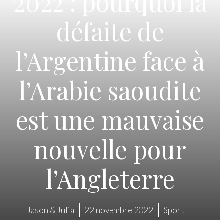
2022 : pourquoi la
défaite de
l’Argentine face à
l’Arabie saoudite
est une mauvaise
nouvelle pour
l’Angleterre
Jason & Julia
22 novembre 2022
Sport