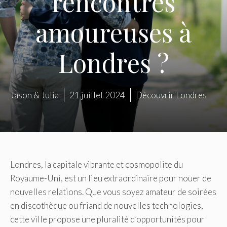
rencontres
amoureuses à
Londres ?
Jason & Julia
21 juillet 2024
Découvrir Londres
Londres, la capitale vibrante et cosmopolite du
Royaume-Uni, est un lieu extraordinaire pour nouer de
nouvelles relations. Que vous soyez amateur de soirées
en discothèque ou friand de nouvelles technologies,
cette ville propose une pluralité d’opportunités pour