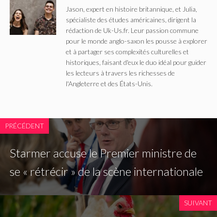
Jason, expert en histoire britannique, et Julia,
spécialiste des études américaines, dirigent la
rédaction de Uk-Us.fr. Leur passion commune
pour le monde anglo-saxon les pousse à explorer
et à partager ses complexités culturelles et
historiques, faisant d'eux le duo idéal pour guider
les lecteurs à travers les richesses de
l'Angleterre et des États-Unis.
PRÉCÉDENT
Starmer accuse le Premier ministre de
se « rétrécir » de la scène internationale
SUIVANT