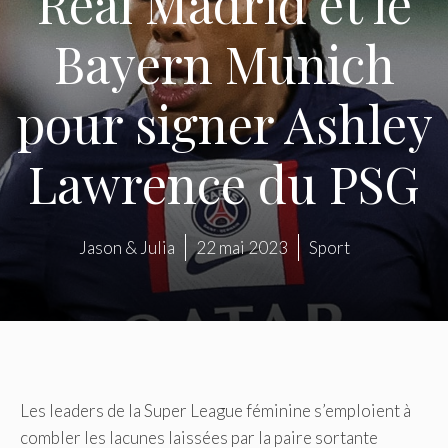
Real Madrid et le
Bayern Munich
pour signer Ashley
Lawrence du PSG
Jason & Julia
22 mai 2023
Sport
Les leaders de la Super League féminine s’emploient à
combler les lacunes laissées par la paire sortante