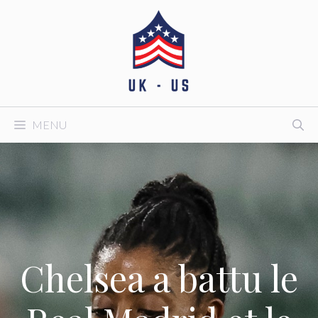
Aller
au
contenu
MENU
Chelsea a battu le