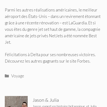
Parmi les autres réalisations américaines, le meilleur
aéroport des États-Unis – dans un revirement étonnant
grâce à une récente rénovation – est LaGuardia. Et si
vous êtes du genre jet set haut de gamme, la compagnie
américaine de jets privés NetJets a été nommée Best
Jet.
Félicitations à Delta pour ses nombreuses victoires.
Découvrez les autres gagnants sur le site Forbes.
Catégories
Voyage
Jason & Julia
Jason, expert en histoire britannique, et Julia,