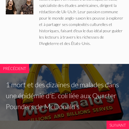
spécialiste des études américaines, dirigent la
rédaction de Uk-Us.fr. Leur passion commune
pour le monde anglo-saxon les pousse à explorer
et à partager ses complexités culturelles et
historiques, faisant d'eux le duo idéal pour guider
les lecteurs à travers les richesses de
l'Angleterre et des États-Unis.
PRÉCÉDENT
1 mort et des dizaines de malades dans
une épidémie d'E. coli liée aux Quarter
Pounders de McDonald's
SUIVANT