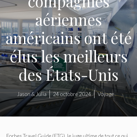
compagnies
aériennes
américains ont été
élus les meilleurs
des États-Unis
Jason & Julia
24 octobre 2024
Voyage
Forbes Travel Guide (FTG), le juge ultime de tout ce qui